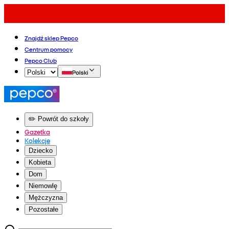
Znajdź sklep Pepco
Centrum pomocy
Pepco Club
Polski
✏️ Powrót do szkoły
Gazetka
Kolekcje
Dziecko
Kobieta
Dom
Niemowlę
Mężczyzna
Pozostałe