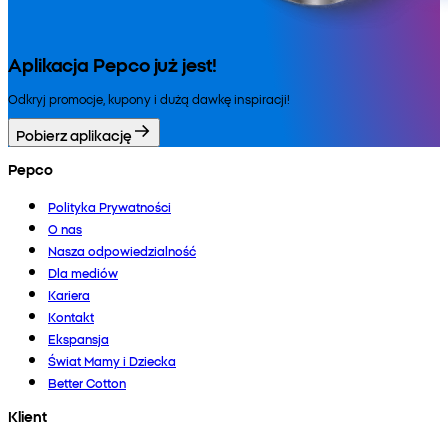
Aplikacja Pepco już jest!
Odkryj promocje, kupony i dużą dawkę inspiracji!
Pobierz aplikację
Pepco
Polityka Prywatności
O nas
Nasza odpowiedzialność
Dla mediów
Kariera
Kontakt
Ekspansja
Świat Mamy i Dziecka
Better Cotton
Klient