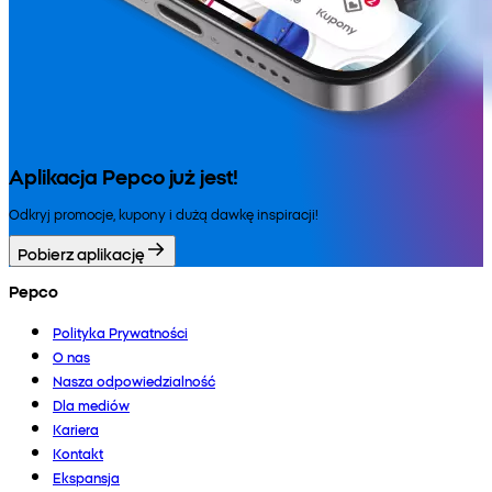
Aplikacja Pepco już jest!
Odkryj promocje, kupony i dużą dawkę inspiracji!
Pobierz aplikację
Pepco
Polityka Prywatności
O nas
Nasza odpowiedzialność
Dla mediów
Kariera
Kontakt
Ekspansja