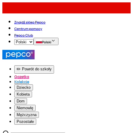
Znajdź sklep Pepco
Centrum pomocy
Pepco Club
Polski
✏️ Powrót do szkoły
Gazetka
Kolekcje
Dziecko
Kobieta
Dom
Niemowlę
Mężczyzna
Pozostałe