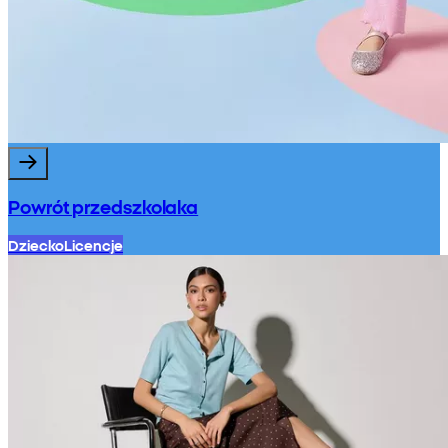
Powrót przedszkolaka
Dziecko
Licencje