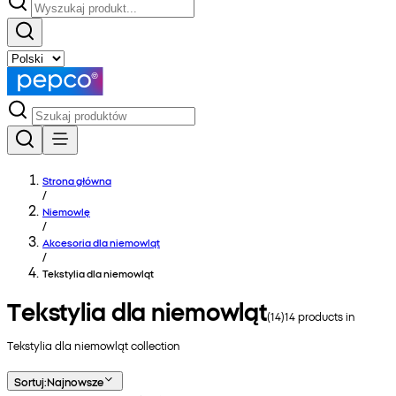
Strona główna
/
Niemowlę
/
Akcesoria dla niemowląt
/
Tekstylia dla niemowląt
Tekstylia dla niemowląt
(
14
)
14
products in
Tekstylia dla niemowląt
collection
Sortuj
:
Najnowsze