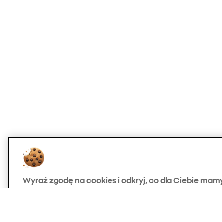
Wyraź zgodę na cookies i odkryj, co dla Ciebie mam
Używamy niezbędnych plików cookies, aby nasza strona dział
możemy stosować także cookie analityczne i marketingowe – n
ulepszać działanie serwisu, analizować jego wykorzystanie i w