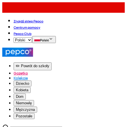
Znajdź sklep Pepco
Centrum pomocy
Pepco Club
Polski
✏️ Powrót do szkoły
Gazetka
Kolekcje
Dziecko
Kobieta
Dom
Niemowlę
Mężczyzna
Pozostałe