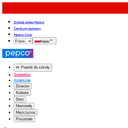
Znajdź sklep Pepco
Centrum pomocy
Pepco Club
Polski
✏️ Powrót do szkoły
Gazetka
Kolekcje
Dziecko
Kobieta
Dom
Niemowlę
Mężczyzna
Pozostałe