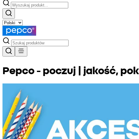
Pepco - poczuj | jakość, po