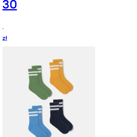
30
zł