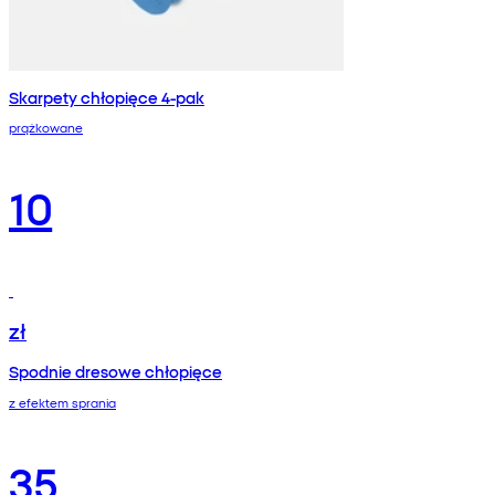
Skarpety chłopięce 4-pak
prążkowane
10
zł
Spodnie dresowe chłopięce
z efektem sprania
35