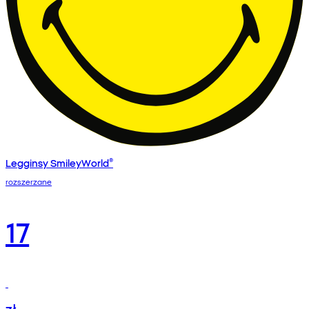
Legginsy SmileyWorld®
rozszerzane
17
zł