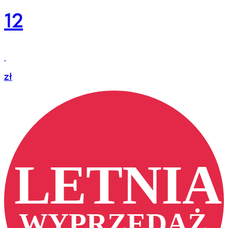
12
zł