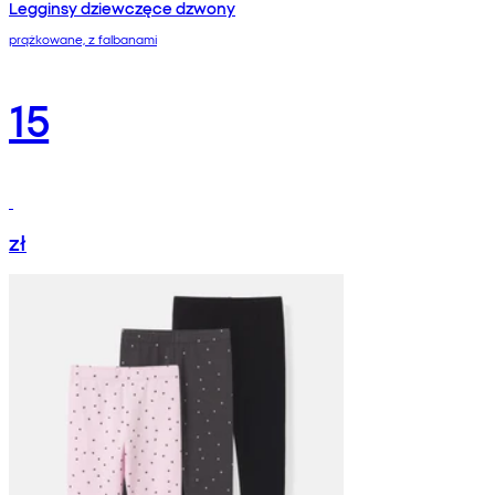
Legginsy dziewczęce dzwony
prążkowane, z falbanami
15
zł