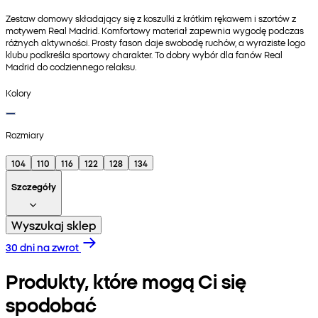
Zestaw domowy składający się z koszulki z krótkim rękawem i szortów z
motywem Real Madrid. Komfortowy materiał zapewnia wygodę podczas
różnych aktywności. Prosty fason daje swobodę ruchów, a wyraziste logo
klubu podkreśla sportowy charakter. To dobry wybór dla fanów Real
Madrid do codziennego relaksu.
Kolory
Rozmiary
104
110
116
122
128
134
Szczegóły
Wyszukaj sklep
30 dni na zwrot
Produkty, które mogą Ci się
spodobać