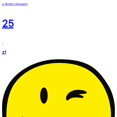
z długim rękawem
25
zł