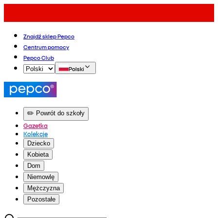
Znajdź sklep Pepco
Centrum pomocy
Pepco Club
Polski
✏️ Powrót do szkoły
Gazetka
Kolekcje
Dziecko
Kobieta
Dom
Niemowlę
Mężczyzna
Pozostałe