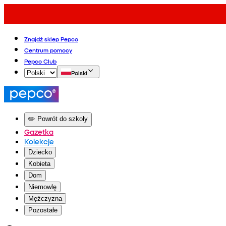
Znajdź sklep Pepco
Centrum pomocy
Pepco Club
Polski
✏️ Powrót do szkoły
Gazetka
Kolekcje
Dziecko
Kobieta
Dom
Niemowlę
Mężczyzna
Pozostałe