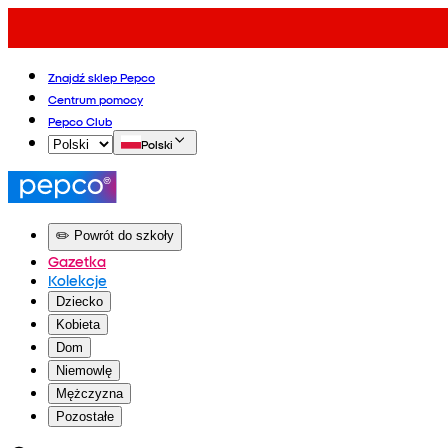
Znajdź sklep Pepco
Centrum pomocy
Pepco Club
Polski
✏️ Powrót do szkoły
Gazetka
Kolekcje
Dziecko
Kobieta
Dom
Niemowlę
Mężczyzna
Pozostałe