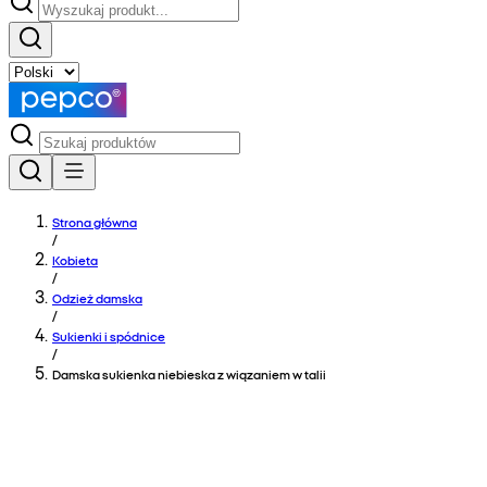
Strona główna
/
Kobieta
/
Odzież damska
/
Sukienki i spódnice
/
Damska sukienka niebieska z wiązaniem w talii