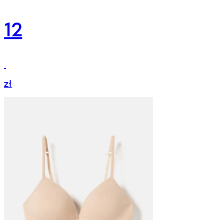
12
zł