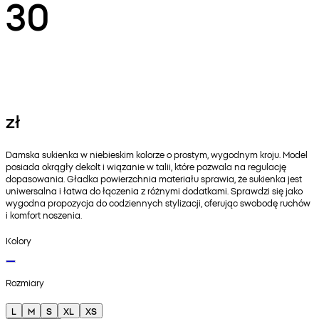
30
zł
Damska sukienka w niebieskim kolorze o prostym, wygodnym kroju. Model
posiada okrągły dekolt i wiązanie w talii, które pozwala na regulację
dopasowania. Gładka powierzchnia materiału sprawia, że sukienka jest
uniwersalna i łatwa do łączenia z różnymi dodatkami. Sprawdzi się jako
wygodna propozycja do codziennych stylizacji, oferując swobodę ruchów
i komfort noszenia.
Kolory
Rozmiary
L
M
S
XL
XS