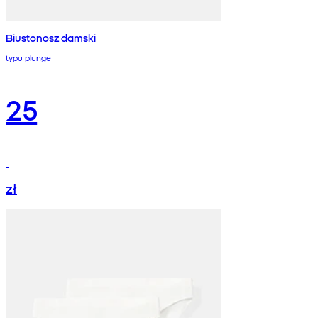
Biustonosz damski
typu plunge
25
zł