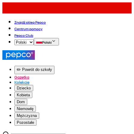
Znajdź sklep Pepco
Centrum pomocy
Pepco Club
Polski
✏️ Powrót do szkoły
Gazetka
Kolekcje
Dziecko
Kobieta
Dom
Niemowlę
Mężczyzna
Pozostałe