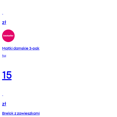
zł
Majtki damskie 3-pak
figi
15
zł
Brelok z zawieszkami