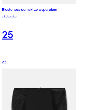
Biustonosz damski ze wsparciem
z kokardką
25
zł