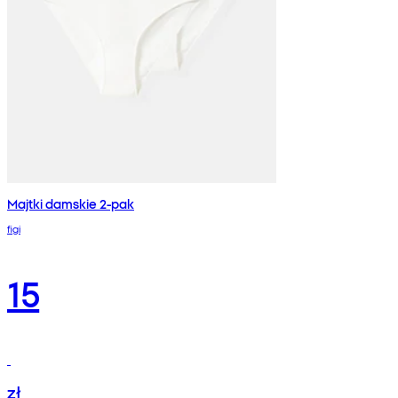
Majtki damskie 2-pak
figi
15
zł