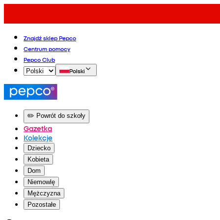
Znajdź sklep Pepco
Centrum pomocy
Pepco Club
Polski
✏️ Powrót do szkoły
Gazetka
Kolekcje
Dziecko
Kobieta
Dom
Niemowlę
Mężczyzna
Pozostałe