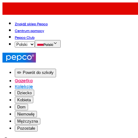
Znajdź sklep Pepco
Centrum pomocy
Pepco Club
Polski
✏️ Powrót do szkoły
Gazetka
Kolekcje
Dziecko
Kobieta
Dom
Niemowlę
Mężczyzna
Pozostałe