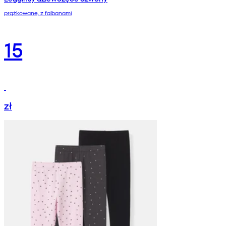
prążkowane, z falbanami
15
zł