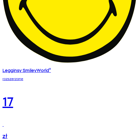
Legginsy SmileyWorld®
rozszerzane
17
zł