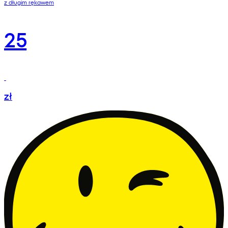
z długim rękawem
25
zł