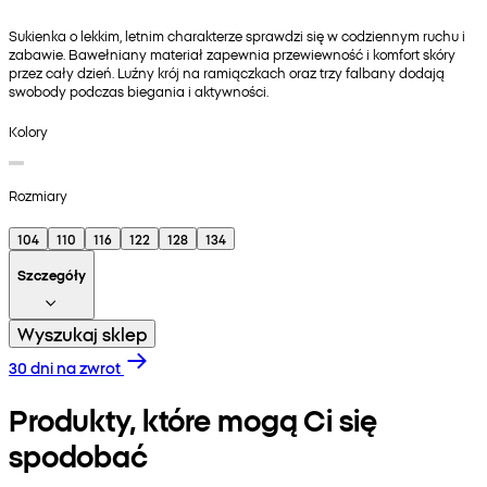
Sukienka o lekkim, letnim charakterze sprawdzi się w codziennym ruchu i
zabawie. Bawełniany materiał zapewnia przewiewność i komfort skóry
przez cały dzień. Luźny krój na ramiączkach oraz trzy falbany dodają
swobody podczas biegania i aktywności.
Kolory
Rozmiary
104
110
116
122
128
134
Szczegóły
Wyszukaj sklep
30 dni na zwrot
Produkty, które mogą Ci się
spodobać