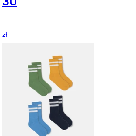
30
zł