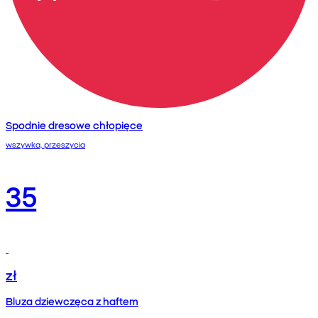
Spodnie dresowe chłopięce
wszywka, przeszycia
35
zł
Bluza dziewczęca z haftem