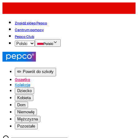
Znajdź sklep Pepco
Centrum pomocy
Pepco Club
Polski
✏️ Powrót do szkoły
Gazetka
Kolekcje
Dziecko
Kobieta
Dom
Niemowlę
Mężczyzna
Pozostałe