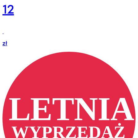
12
zł