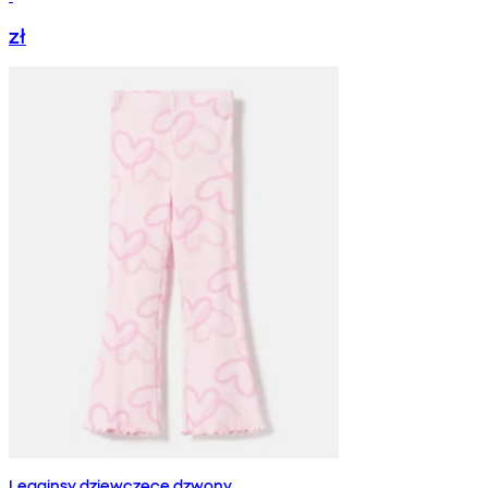
zł
Legginsy dziewczęce dzwony