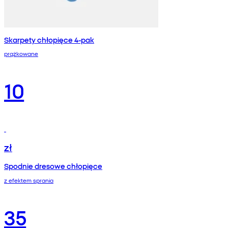
Skarpety chłopięce 4-pak
prążkowane
10
zł
Spodnie dresowe chłopięce
z efektem sprania
35