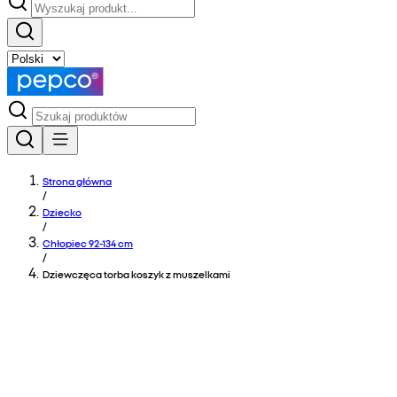
Strona główna
/
Dziecko
/
Chłopiec 92-134 cm
/
Dziewczęca torba koszyk z muszelkami