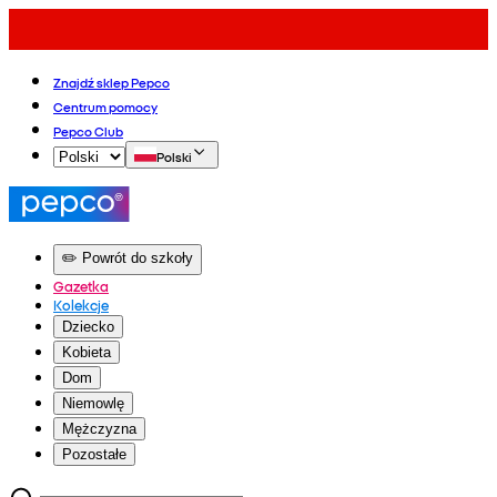
Znajdź sklep Pepco
Centrum pomocy
Pepco Club
Polski
✏️ Powrót do szkoły
Gazetka
Kolekcje
Dziecko
Kobieta
Dom
Niemowlę
Mężczyzna
Pozostałe