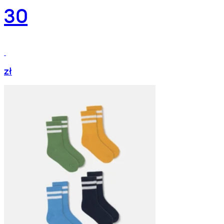
30
zł