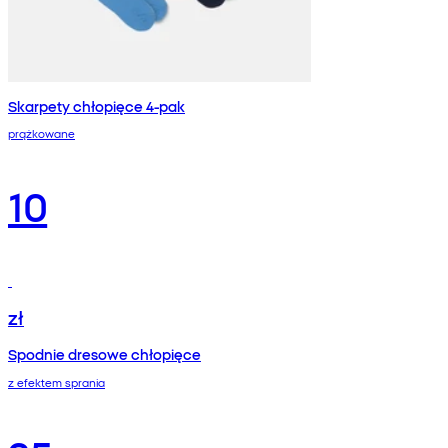
Skarpety chłopięce 4-pak
prążkowane
10
zł
Spodnie dresowe chłopięce
z efektem sprania