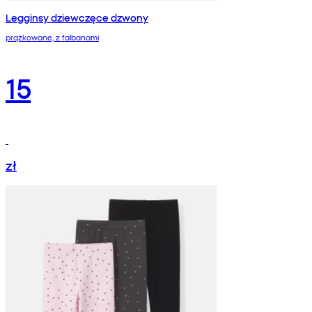
Legginsy dziewczęce dzwony
prążkowane, z falbanami
15
zł