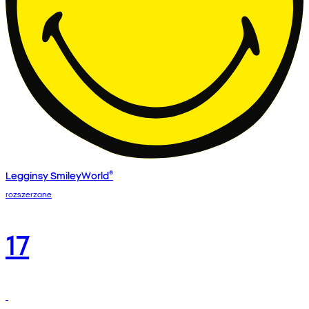
Legginsy SmileyWorld®
rozszerzane
17