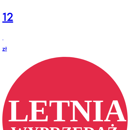
12
zł