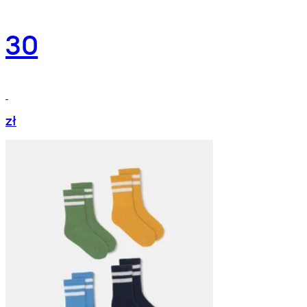
30
zł