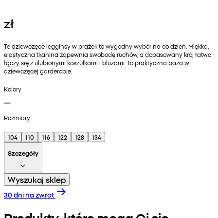
zł
Te dziewczęce legginsy w prążek to wygodny wybór na co dzień. Miękka,
elastyczna tkanina zapewnia swobodę ruchów, a dopasowany krój łatwo
łączy się z ulubionymi koszulkami i bluzami. To praktyczna baza w
dziewczęcej garderobie.
Kolory
Rozmiary
104
110
116
122
128
134
Szczegóły
Wyszukaj sklep
30 dni na zwrot
Produkty, które mogą Ci się