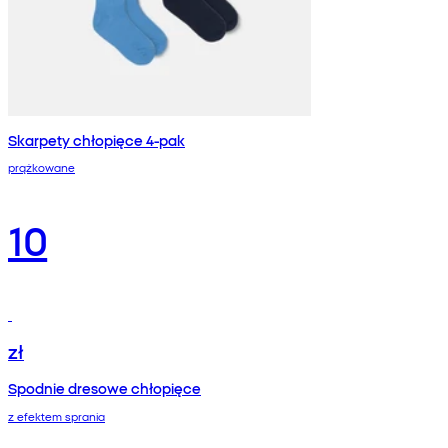
Skarpety chłopięce 4-pak
prążkowane
10
zł
Spodnie dresowe chłopięce
z efektem sprania