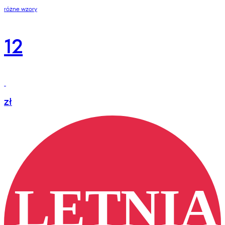
różne wzory
12
zł