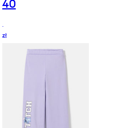
40
zł