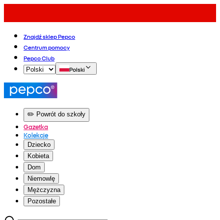
Znajdź sklep Pepco
Centrum pomocy
Pepco Club
Polski
✏️ Powrót do szkoły
Gazetka
Kolekcje
Dziecko
Kobieta
Dom
Niemowlę
Mężczyzna
Pozostałe