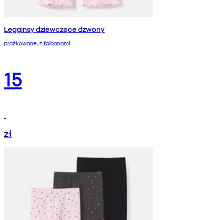
Legginsy dziewczęce dzwony
prążkowane, z falbanami
15
zł