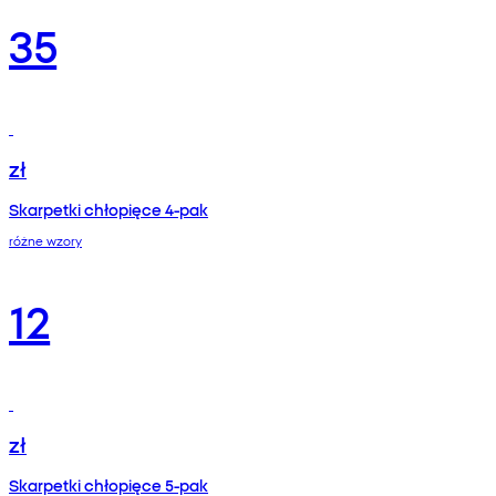
35
zł
Skarpetki chłopięce 4-pak
różne wzory
12
zł
Skarpetki chłopięce 5-pak