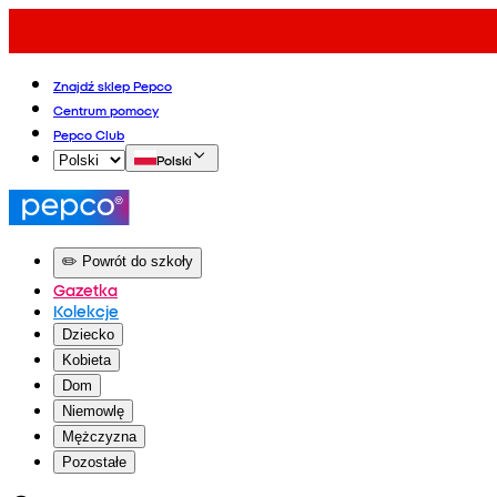
Znajdź sklep Pepco
Centrum pomocy
Pepco Club
Polski
✏️ Powrót do szkoły
Gazetka
Kolekcje
Dziecko
Kobieta
Dom
Niemowlę
Mężczyzna
Pozostałe