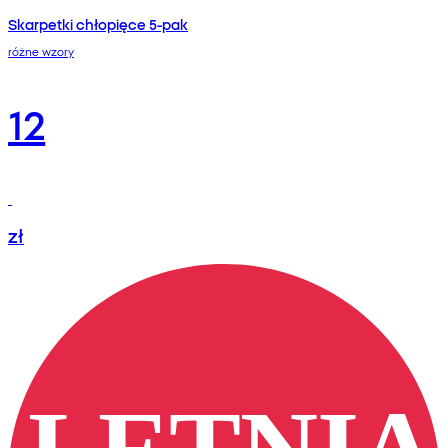
Skarpetki chłopięce 5-pak
różne wzory
12
zł