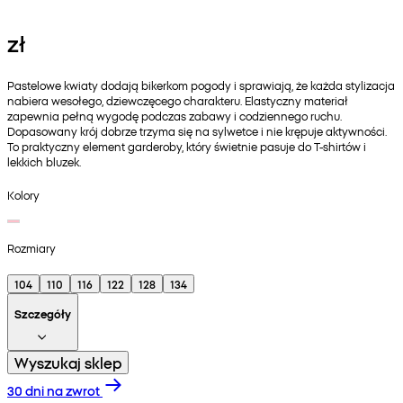
zł
Pastelowe kwiaty dodają bikerkom pogody i sprawiają, że każda stylizacja
nabiera wesołego, dziewczęcego charakteru. Elastyczny materiał
zapewnia pełną wygodę podczas zabawy i codziennego ruchu.
Dopasowany krój dobrze trzyma się na sylwetce i nie krępuje aktywności.
To praktyczny element garderoby, który świetnie pasuje do T‑shirtów i
lekkich bluzek.
Kolory
Rozmiary
104
110
116
122
128
134
Szczegóły
Wyszukaj sklep
30 dni na zwrot