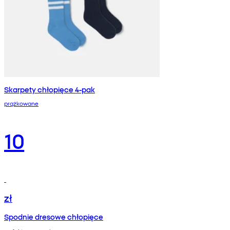
Skarpety chłopięce 4-pak
prążkowane
10
zł
Spodnie dresowe chłopięce