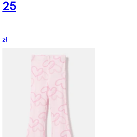
25
zł