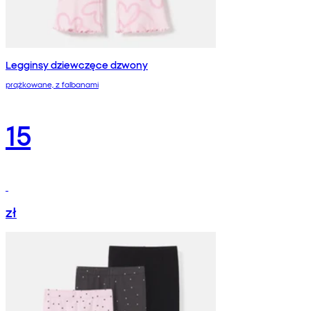
Legginsy dziewczęce dzwony
prążkowane, z falbanami
15
zł