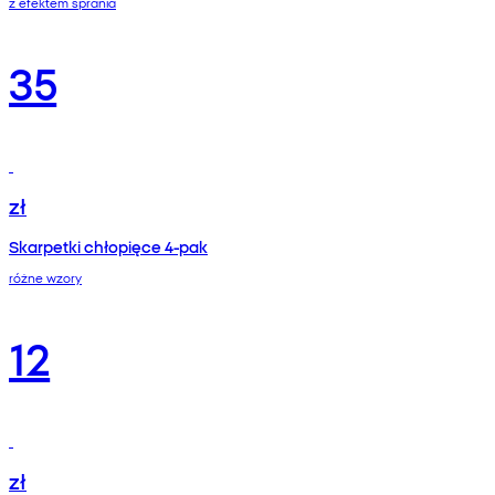
z efektem sprania
35
zł
Skarpetki chłopięce 4-pak
różne wzory
12
zł