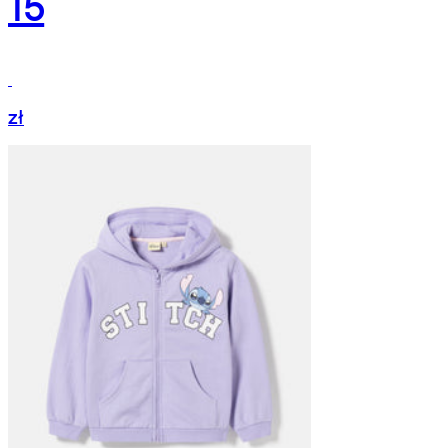
15
zł