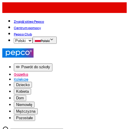
Znajdź sklep Pepco
Centrum pomocy
Pepco Club
Polski
✏️ Powrót do szkoły
Gazetka
Kolekcje
Dziecko
Kobieta
Dom
Niemowlę
Mężczyzna
Pozostałe