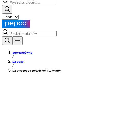
Strona główna
/
Dziecko
/
Dziewczęce szorty bikerki w kwiaty