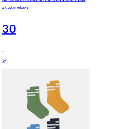
z krótkim rękawem
30
zł