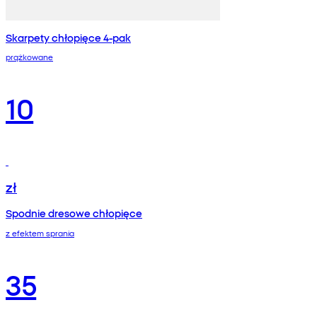
Skarpety chłopięce 4-pak
prążkowane
10
zł
Spodnie dresowe chłopięce
z efektem sprania
35