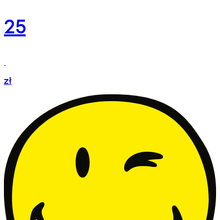
25
zł