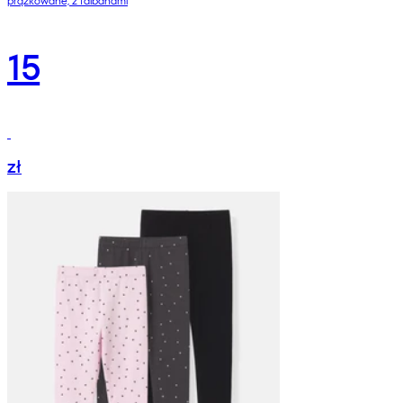
15
zł