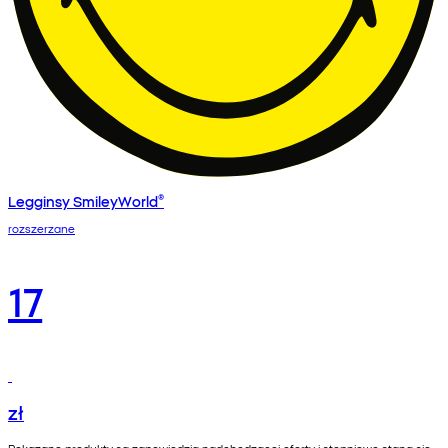
Legginsy SmileyWorld®
rozszerzane
17
zł