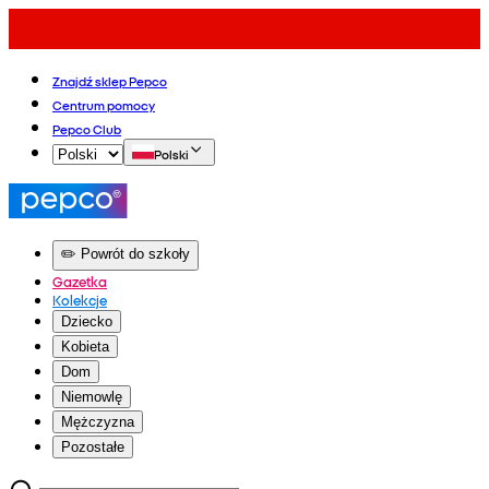
Znajdź sklep Pepco
Centrum pomocy
Pepco Club
Polski
✏️ Powrót do szkoły
Gazetka
Kolekcje
Dziecko
Kobieta
Dom
Niemowlę
Mężczyzna
Pozostałe