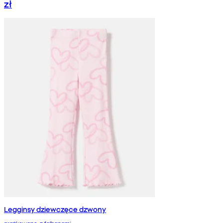
zł
Legginsy dziewczęce dzwony
prążkowane, z falbanami