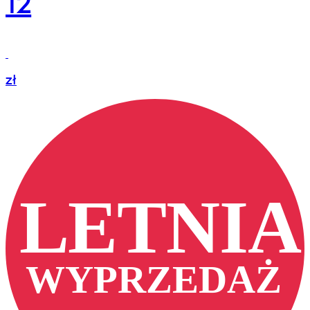
12
zł