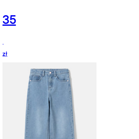
35
zł