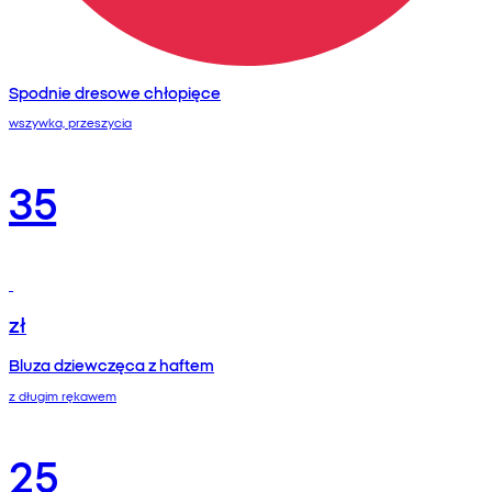
Spodnie dresowe chłopięce
wszywka, przeszycia
35
zł
Bluza dziewczęca z haftem
z długim rękawem
25