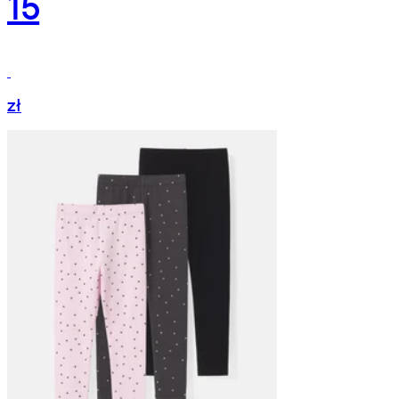
15
zł