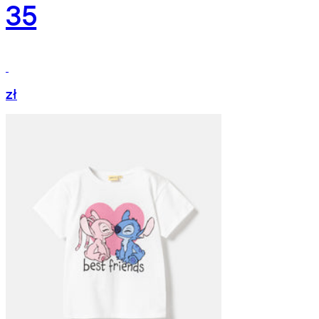
35
zł