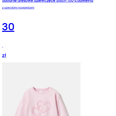
Spodnie dresowe dziewczęce Stitch 100% bawełna
z szerokimi nogawkami
30
zł