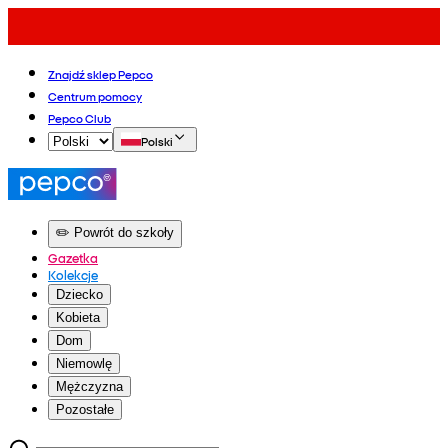
Znajdź sklep Pepco
Centrum pomocy
Pepco Club
Polski
✏️ Powrót do szkoły
Gazetka
Kolekcje
Dziecko
Kobieta
Dom
Niemowlę
Mężczyzna
Pozostałe