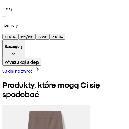
Kolory
Rozmiary
110/116
122/128
92/98
98/104
Szczegóły
Wyszukaj sklep
30 dni na zwrot
Produkty, które mogą Ci się
spodobać