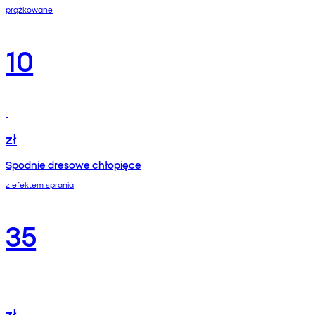
prążkowane
10
zł
Spodnie dresowe chłopięce
z efektem sprania
35
zł