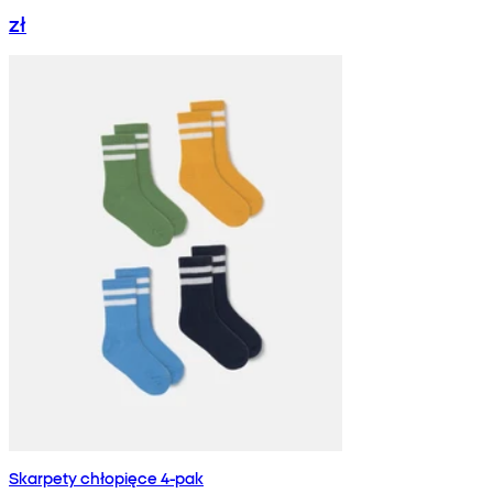
zł
Skarpety chłopięce 4-pak