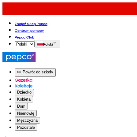
Znajdź sklep Pepco
Centrum pomocy
Pepco Club
Polski
✏️ Powrót do szkoły
Gazetka
Kolekcje
Dziecko
Kobieta
Dom
Niemowlę
Mężczyzna
Pozostałe