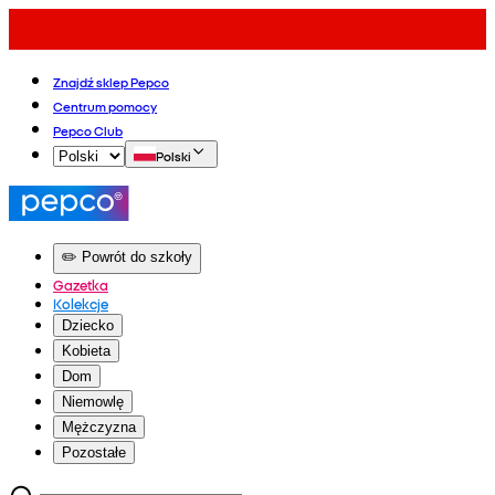
Znajdź sklep Pepco
Centrum pomocy
Pepco Club
Polski
✏️ Powrót do szkoły
Gazetka
Kolekcje
Dziecko
Kobieta
Dom
Niemowlę
Mężczyzna
Pozostałe