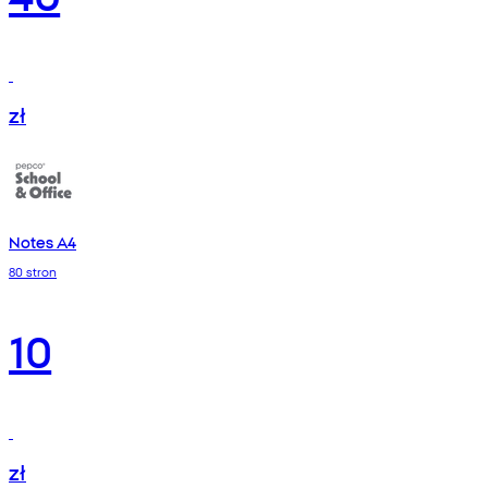
zł
Notes A4
80 stron
10
zł