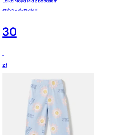
Lalka Moya Mia z bobasem
zestaw z akcesoriami
30
zł