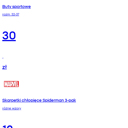
Buty sportowe
rozm. 32-37
30
zł
Skarpetki chłopięce Spiderman 3-pak
różne wzory