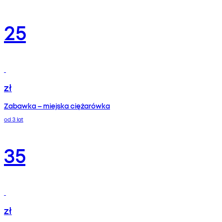
25
zł
Zabawka – miejska ciężarówka
od 3 lat
35
zł