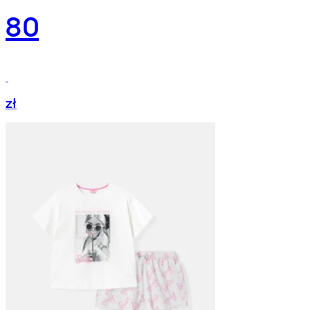
80
zł