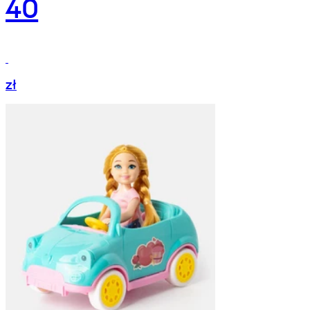
40
zł