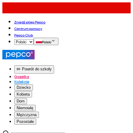
Znajdź sklep Pepco
Centrum pomocy
Pepco Club
Polski
✏️ Powrót do szkoły
Gazetka
Kolekcje
Dziecko
Kobieta
Dom
Niemowlę
Mężczyzna
Pozostałe