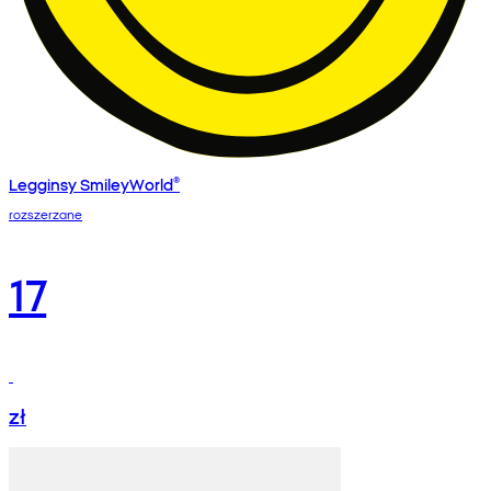
Legginsy SmileyWorld®
rozszerzane
17
zł