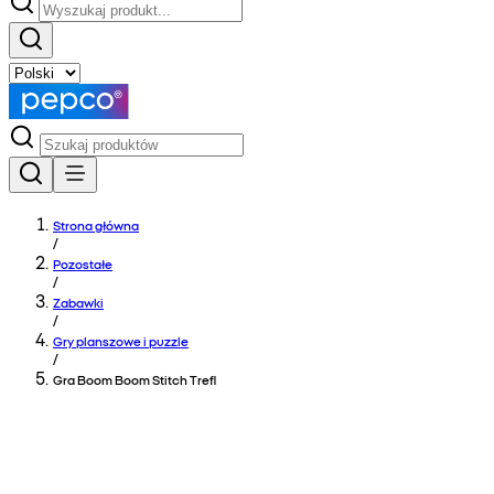
Strona główna
/
Pozostałe
/
Zabawki
/
Gry planszowe i puzzle
/
Gra Boom Boom Stitch Trefl