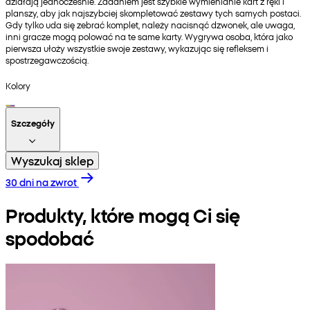
działają jednocześnie. Zadaniem jest szybkie wymienianie kart z ręki i
planszy, aby jak najszybciej skompletować zestawy tych samych postaci.
Gdy tylko uda się zebrać komplet, należy nacisnąć dzwonek, ale uwaga,
inni gracze mogą polować na te same karty. Wygrywa osoba, która jako
pierwsza ułoży wszystkie swoje zestawy, wykazując się refleksem i
spostrzegawczością.
Kolory
Szczegóły
Wyszukaj sklep
30 dni na zwrot
Produkty, które mogą Ci się
spodobać