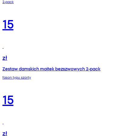
2-pack
15
zł
Zestaw damskich majtek bezszwowych 2-pack
fason typu szorty
15
zł