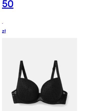
50
zł