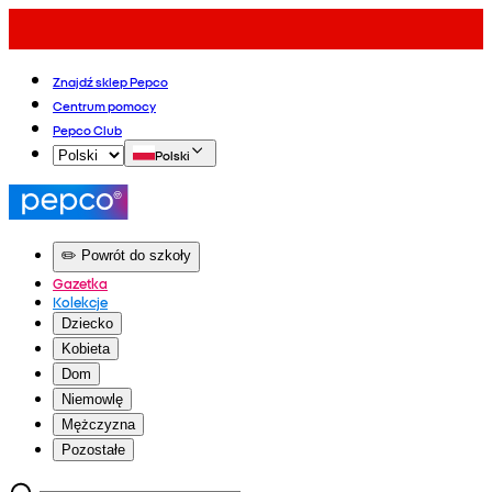
Znajdź sklep Pepco
Centrum pomocy
Pepco Club
Polski
✏️ Powrót do szkoły
Gazetka
Kolekcje
Dziecko
Kobieta
Dom
Niemowlę
Mężczyzna
Pozostałe