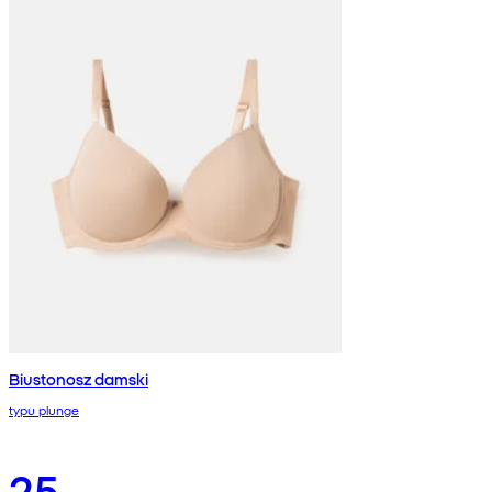
Biustonosz damski
typu plunge
25