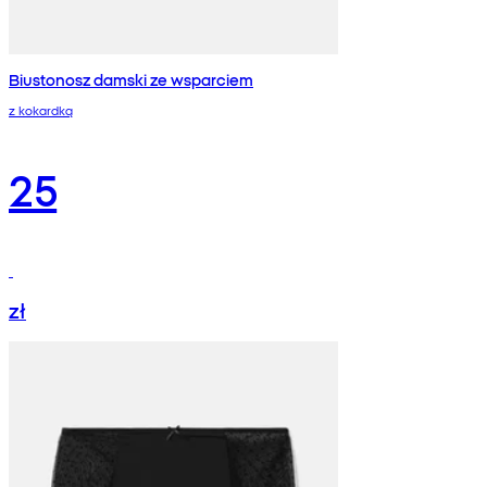
Biustonosz damski ze wsparciem
z kokardką
25
zł