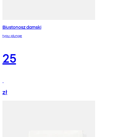
Biustonosz damski
typu plunge
25
zł