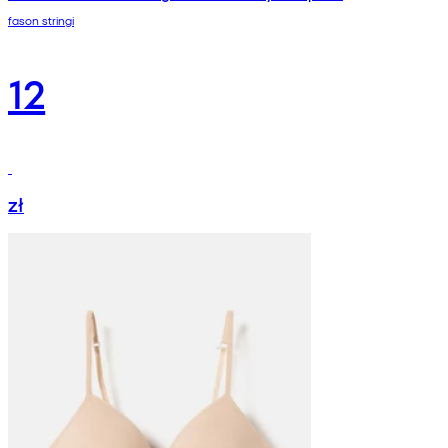
fason stringi
12
zł