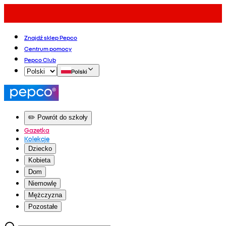
Znajdź sklep Pepco
Centrum pomocy
Pepco Club
Polski
✏️ Powrót do szkoły
Gazetka
Kolekcje
Dziecko
Kobieta
Dom
Niemowlę
Mężczyzna
Pozostałe