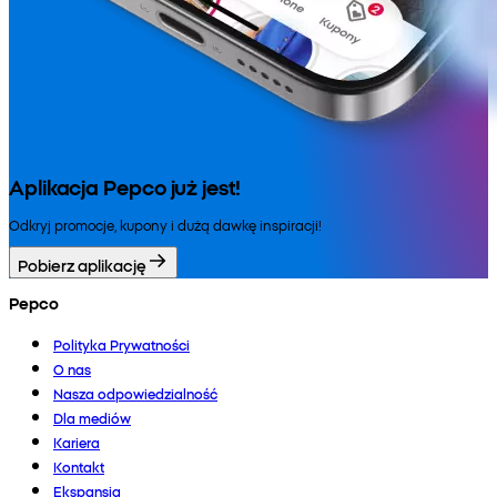
Aplikacja Pepco już jest!
Odkryj promocje, kupony i dużą dawkę inspiracji!
Pobierz aplikację
Pepco
Polityka Prywatności
O nas
Nasza odpowiedzialność
Dla mediów
Kariera
Kontakt
Ekspansja