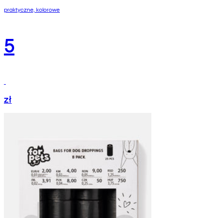
praktyczne, kolorowe
5
zł