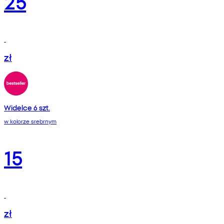
25
zł
Widelce 6 szt.
w kolorze srebrnym
15
zł