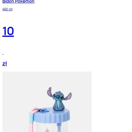
Bidon Pokémon
450 ml
10
zł