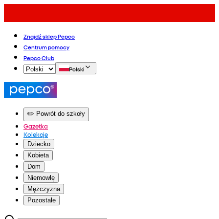
Znajdź sklep Pepco
Centrum pomocy
Pepco Club
Polski
✏️ Powrót do szkoły
Gazetka
Kolekcje
Dziecko
Kobieta
Dom
Niemowlę
Mężczyzna
Pozostałe