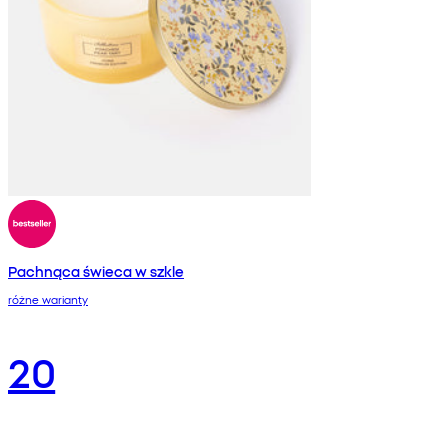
Pachnąca świeca w szkle
różne warianty
20