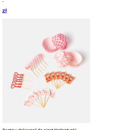
zł
Zestaw dekoracji do ciast Walentynki