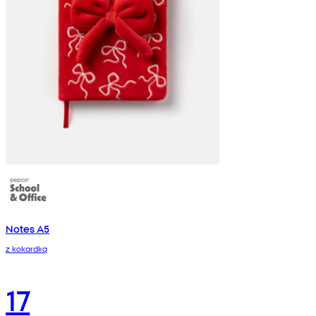
Notes A5
z kokardką
17