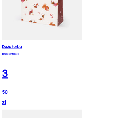
Duża torba
prezentowa
3
50
zł