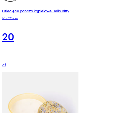
Dziecięce ponczo kąpielowe Hello Kitty
60 x 120 cm
20
zł