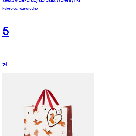
kolorowe, róznorodne
5
zł