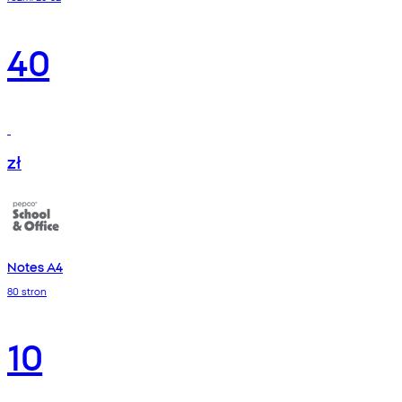
40
zł
Notes A4
80 stron
10