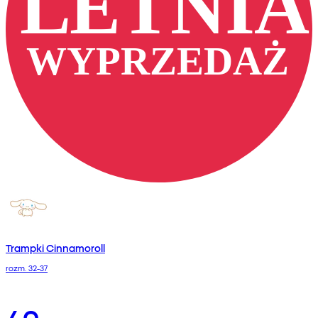
Trampki Cinnamoroll
rozm. 32-37
40