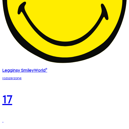
Legginsy SmileyWorld®
rozszerzane
17