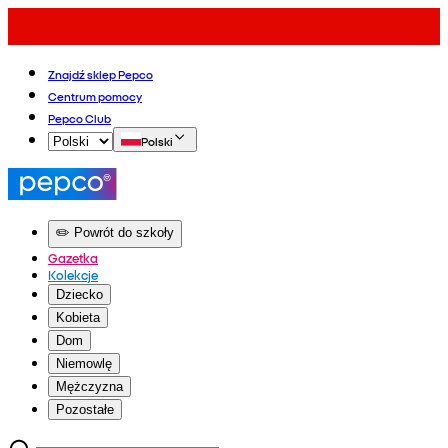
Znajdź sklep Pepco
Centrum pomocy
Pepco Club
Polski
✏️ Powrót do szkoły
Gazetka
Kolekcje
Dziecko
Kobieta
Dom
Niemowlę
Mężczyzna
Pozostałe