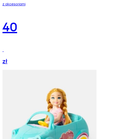
z akcesoriami
40
zł