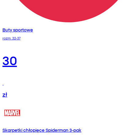
Buty sportowe
rozm. 32-37
30
zł
Skarpetki chłopięce Spiderman 3-pak