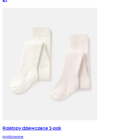
Rajstopy dziewczęce 2-pak
prążkowane