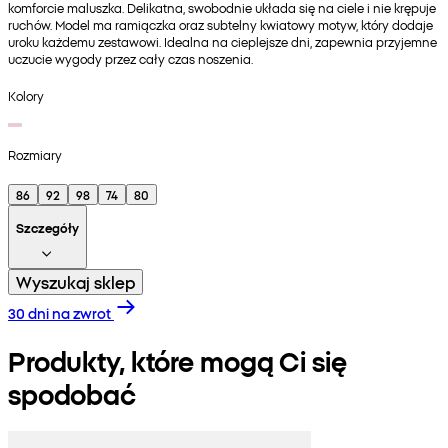
komforcie maluszka. Delikatna, swobodnie układa się na ciele i nie krępuje
ruchów. Model ma ramiączka oraz subtelny kwiatowy motyw, który dodaje
uroku każdemu zestawowi. Idealna na cieplejsze dni, zapewnia przyjemne
uczucie wygody przez cały czas noszenia.
Kolory
Rozmiary
86
92
98
74
80
Szczegóły
Wyszukaj sklep
30 dni na zwrot
Produkty, które mogą Ci się
spodobać