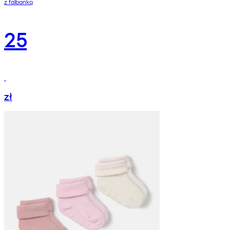
z falbanką
25
zł