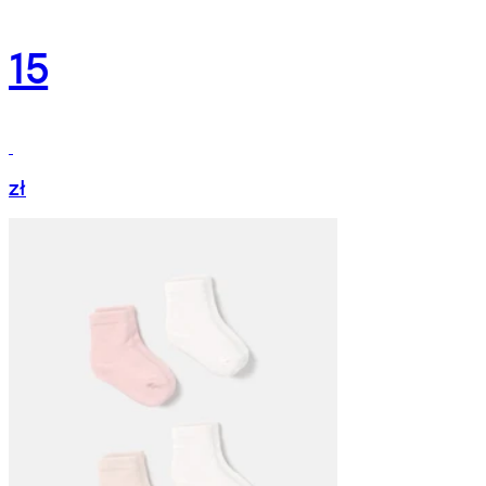
15
zł