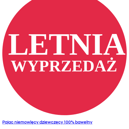
Pajac niemowlęcy dziewczęcy 100% bawełny