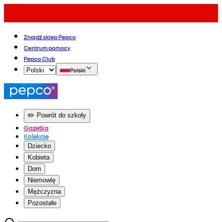
Znajdź sklep Pepco
Centrum pomocy
Pepco Club
Polski
✏️ Powrót do szkoły
Gazetka
Kolekcje
Dziecko
Kobieta
Dom
Niemowlę
Mężczyzna
Pozostałe