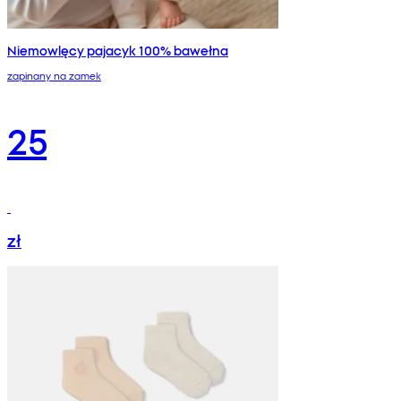
Niemowlęcy pajacyk 100% bawełna
zapinany na zamek
25
zł