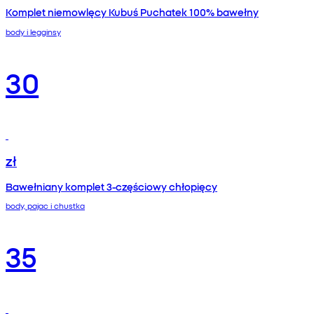
Komplet niemowlęcy Kubuś Puchatek 100% bawełny
body i legginsy
30
zł
Bawełniany komplet 3‑częściowy chłopięcy
body, pajac i chustka
35