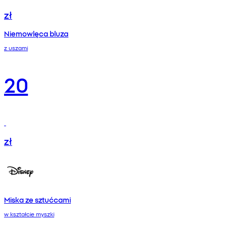
zł
Niemowlęca bluza
z uszami
20
zł
Miska ze sztućcami
w kształcie myszki