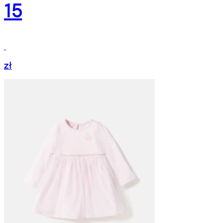
15
zł