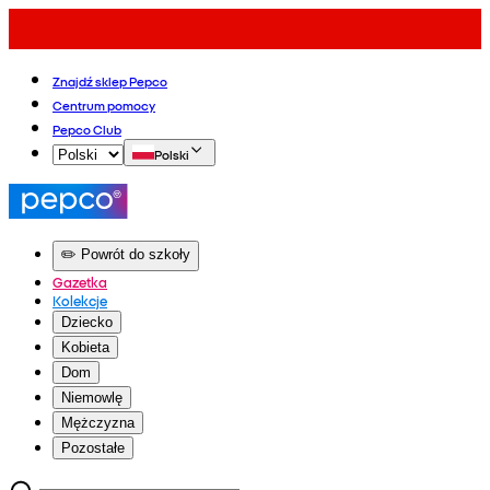
Znajdź sklep Pepco
Centrum pomocy
Pepco Club
Polski
✏️ Powrót do szkoły
Gazetka
Kolekcje
Dziecko
Kobieta
Dom
Niemowlę
Mężczyzna
Pozostałe