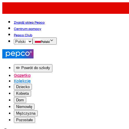
Znajdź sklep Pepco
Centrum pomocy
Pepco Club
Polski
✏️ Powrót do szkoły
Gazetka
Kolekcje
Dziecko
Kobieta
Dom
Niemowlę
Mężczyzna
Pozostałe