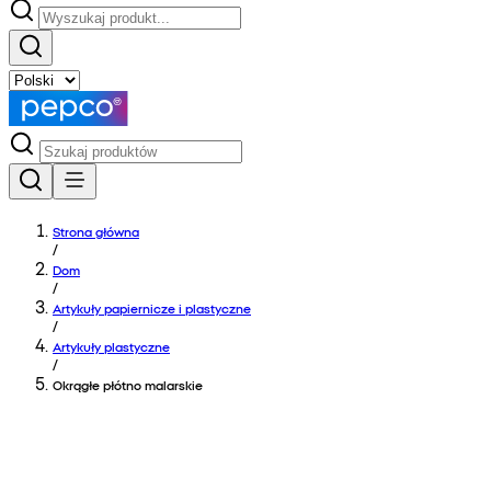
Strona główna
/
Dom
/
Artykuły papiernicze i plastyczne
/
Artykuły plastyczne
/
Okrągłe płótno malarskie