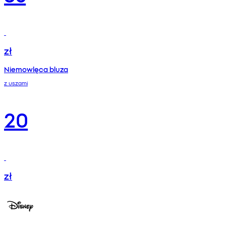
zł
Niemowlęca bluza
z uszami
20
zł