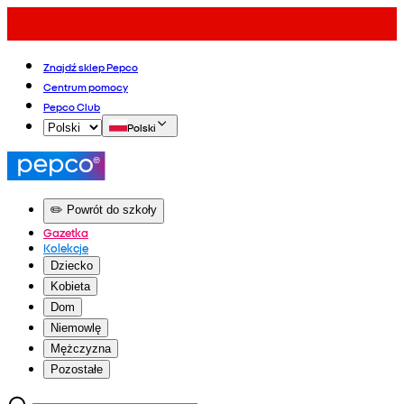
Znajdź sklep Pepco
Centrum pomocy
Pepco Club
Polski
✏️ Powrót do szkoły
Gazetka
Kolekcje
Dziecko
Kobieta
Dom
Niemowlę
Mężczyzna
Pozostałe