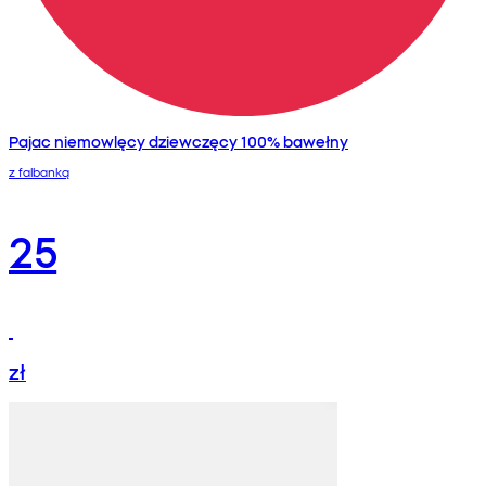
Pajac niemowlęcy dziewczęcy 100% bawełny
z falbanką
25
zł