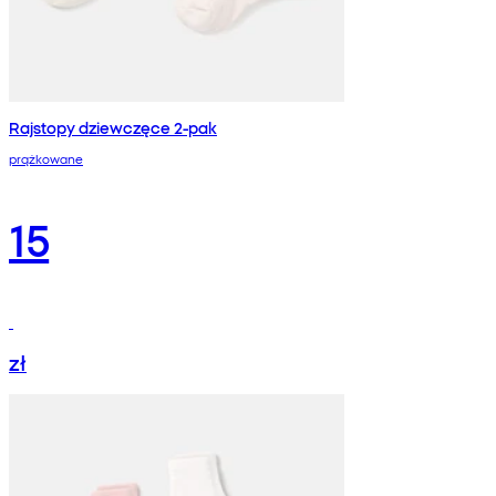
Rajstopy dziewczęce 2-pak
prążkowane
15
zł