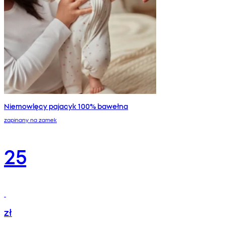
Niemowlęcy pajacyk 100% bawełna
zapinany na zamek
25
zł