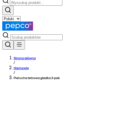
Strona główna
/
Niemowlę
/
Pielucha tetrowa gładka 3-pak