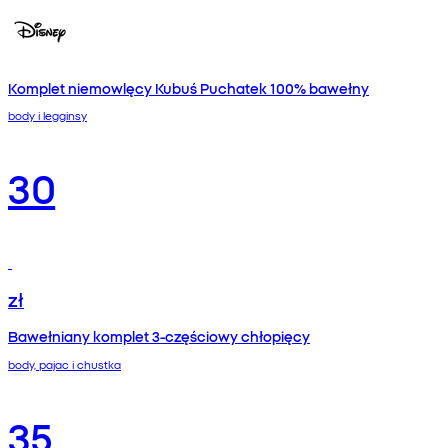
Komplet niemowlęcy Kubuś Puchatek 100% bawełny
body i legginsy
30
zł
Bawełniany komplet 3‑częściowy chłopięcy
body, pajac i chustka
35