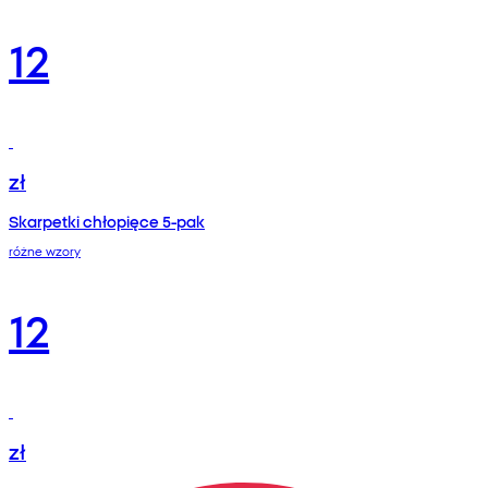
12
zł
Skarpetki chłopięce 5-pak
różne wzory
12
zł