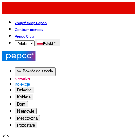
Znajdź sklep Pepco
Centrum pomocy
Pepco Club
Polski
✏️ Powrót do szkoły
Gazetka
Kolekcje
Dziecko
Kobieta
Dom
Niemowlę
Mężczyzna
Pozostałe