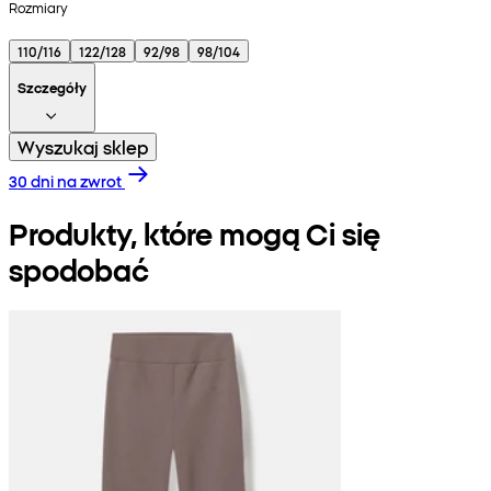
Rozmiary
110/116
122/128
92/98
98/104
Szczegóły
Wyszukaj sklep
30 dni na zwrot
Produkty, które mogą Ci się
spodobać