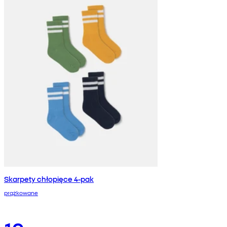
Skarpety chłopięce 4-pak
prążkowane