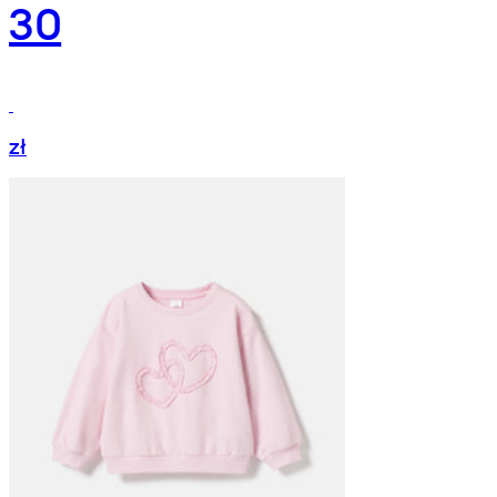
30
zł