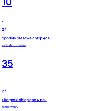
10
zł
Spodnie dresowe chłopięce
z efektem sprania
35
zł
Skarpetki chłopięce 4-pak
różne wzory