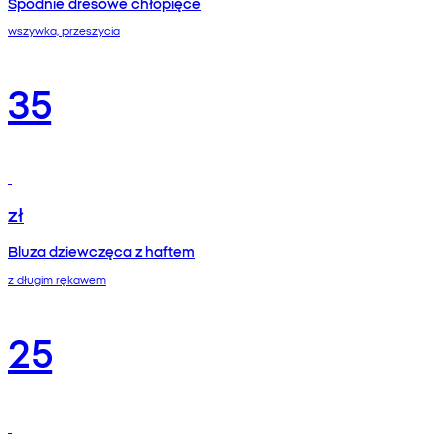
Spodnie dresowe chłopięce
wszywka, przeszycia
35
zł
Bluza dziewczęca z haftem
z długim rękawem
25