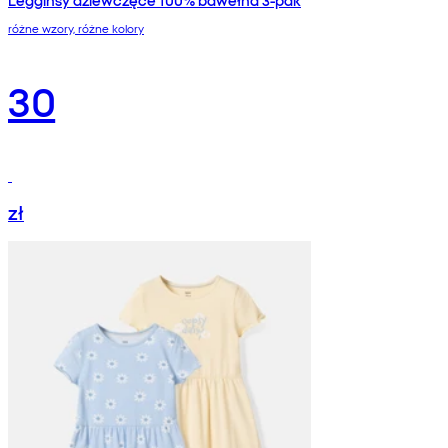
Legginsy dziewczęce 100% bawełna 3-pak
różne wzory, różne kolory
30
zł