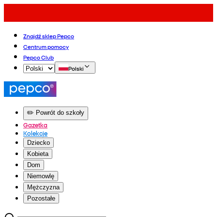
Znajdź sklep Pepco
Centrum pomocy
Pepco Club
Polski
✏️ Powrót do szkoły
Gazetka
Kolekcje
Dziecko
Kobieta
Dom
Niemowlę
Mężczyzna
Pozostałe