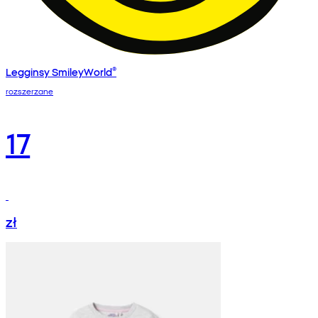
Legginsy SmileyWorld®
rozszerzane
17
zł