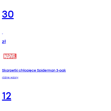
30
zł
Skarpetki chłopięce Spiderman 3-pak
różne wzory
12