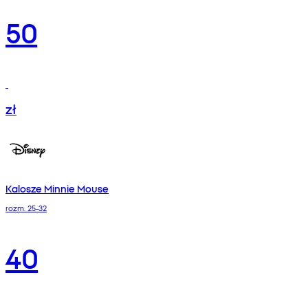
50
zł
Kalosze Minnie Mouse
rozm. 25-32
40