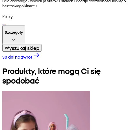
i dla dorosłego - wywołuje szeroki uśmiech i dodaje codzienności lekkiego,
beztroskiego klimatu.
Kolory
Szczegóły
Wyszukaj sklep
30 dni na zwrot
Produkty, które mogą Ci się
spodobać