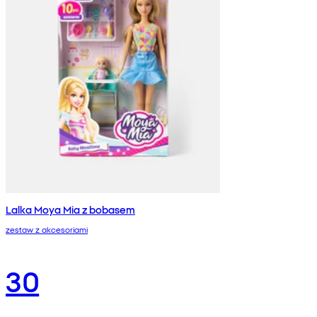
Lalka Moya Mia z bobasem
zestaw z akcesoriami
30