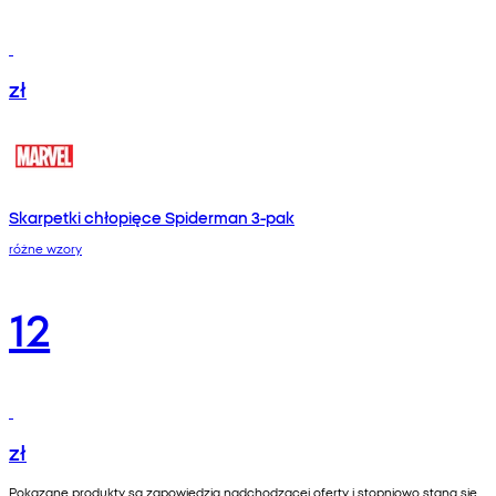
zł
Skarpetki chłopięce Spiderman 3-pak
różne wzory
12
zł
Pokazane produkty są zapowiedzią nadchodzącej oferty i stopniowo staną się