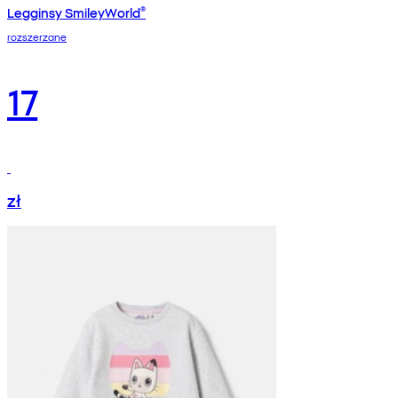
Legginsy SmileyWorld®
rozszerzane
17
zł