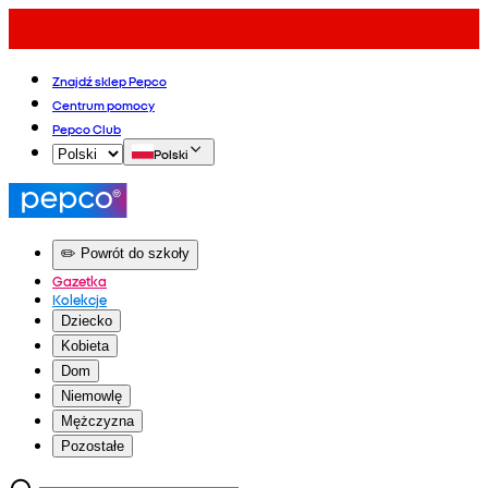
Znajdź sklep Pepco
Centrum pomocy
Pepco Club
Polski
✏️ Powrót do szkoły
Gazetka
Kolekcje
Dziecko
Kobieta
Dom
Niemowlę
Mężczyzna
Pozostałe