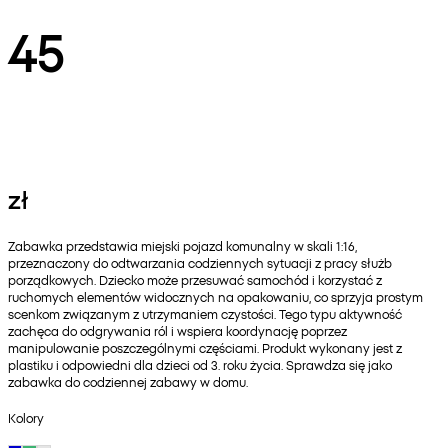
45
zł
Zabawka przedstawia miejski pojazd komunalny w skali 1:16,
przeznaczony do odtwarzania codziennych sytuacji z pracy służb
porządkowych. Dziecko może przesuwać samochód i korzystać z
ruchomych elementów widocznych na opakowaniu, co sprzyja prostym
scenkom związanym z utrzymaniem czystości. Tego typu aktywność
zachęca do odgrywania ról i wspiera koordynację poprzez
manipulowanie poszczególnymi częściami. Produkt wykonany jest z
plastiku i odpowiedni dla dzieci od 3. roku życia. Sprawdza się jako
zabawka do codziennej zabawy w domu.
Kolory