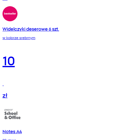
Widelczyki deserowe 6 szt.
w kolorze srebrnym
10
zł
Notes A4
80 stron