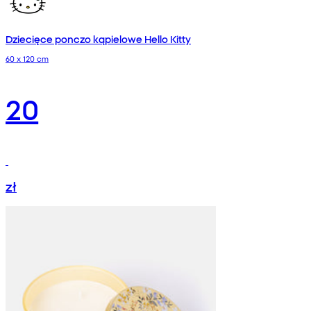
Dziecięce ponczo kąpielowe Hello Kitty
60 x 120 cm
20
zł