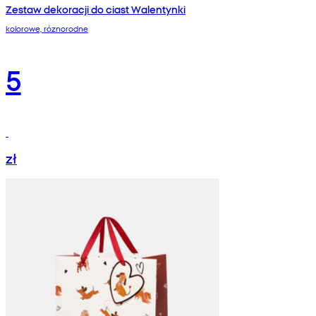
Zestaw dekoracji do ciast Walentynki
kolorowe, róznorodne
5
zł