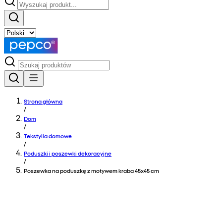
Strona główna
/
Dom
/
Tekstylia domowe
/
Poduszki i poszewki dekoracyjne
/
Poszewka na poduszkę z motywem kraba 45x45 cm