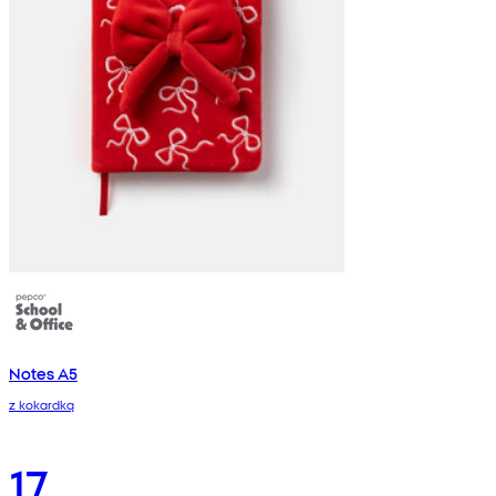
Notes A5
z kokardką
17