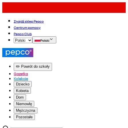
Znajdź sklep Pepco
Centrum pomocy
Pepco Club
Polski
✏️ Powrót do szkoły
Gazetka
Kolekcje
Dziecko
Kobieta
Dom
Niemowlę
Mężczyzna
Pozostałe