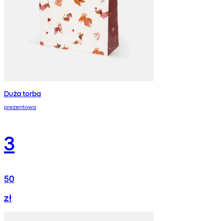
Duża torba
prezentowa
3
50
zł