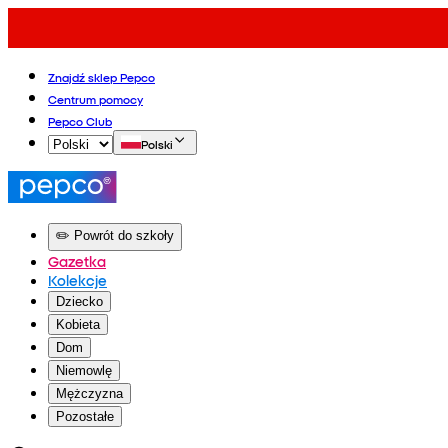
Znajdź sklep Pepco
Centrum pomocy
Pepco Club
Polski
✏️ Powrót do szkoły
Gazetka
Kolekcje
Dziecko
Kobieta
Dom
Niemowlę
Mężczyzna
Pozostałe