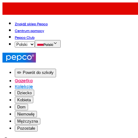
Znajdź sklep Pepco
Centrum pomocy
Pepco Club
Polski
✏️ Powrót do szkoły
Gazetka
Kolekcje
Dziecko
Kobieta
Dom
Niemowlę
Mężczyzna
Pozostałe