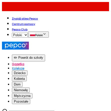
Znajdź sklep Pepco
Centrum pomocy
Pepco Club
Polski
✏️ Powrót do szkoły
Gazetka
Kolekcje
Dziecko
Kobieta
Dom
Niemowlę
Mężczyzna
Pozostałe