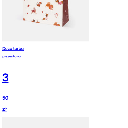
Duża torba
prezentowa
3
50
zł