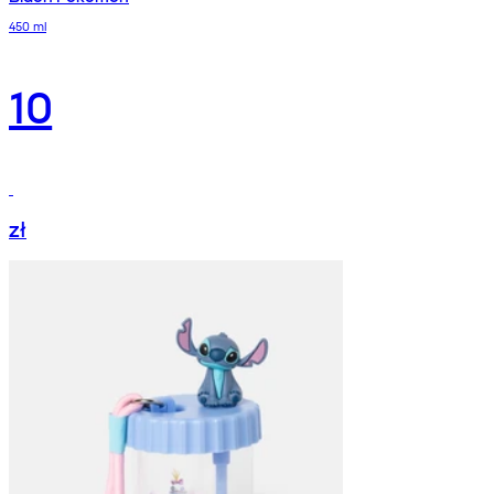
450 ml
10
zł