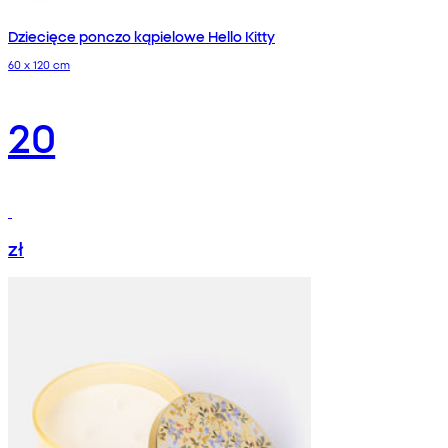
Dziecięce ponczo kąpielowe Hello Kitty
60 x 120 cm
20
zł