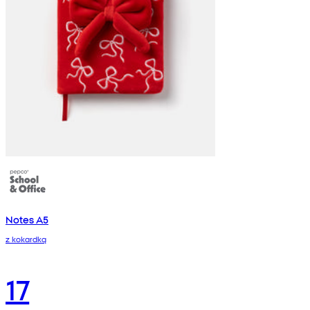
Notes A5
z kokardką
17