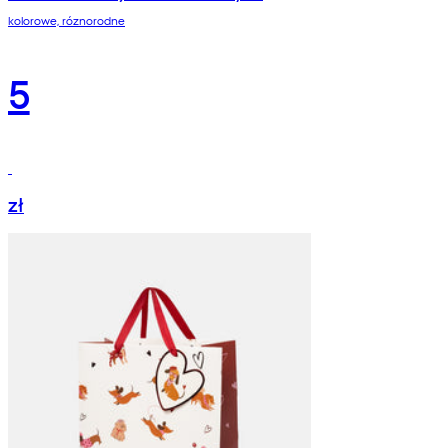
kolorowe, róznorodne
5
zł