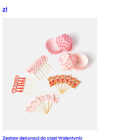
zł
Zestaw dekoracji do ciast Walentynki