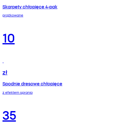
Skarpety chłopięce 4-pak
prążkowane
10
zł
Spodnie dresowe chłopięce
z efektem sprania
35