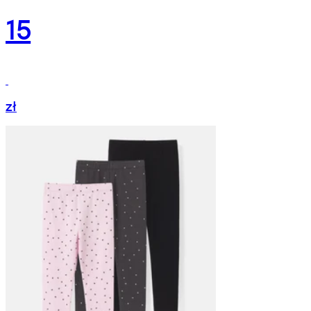
15
zł