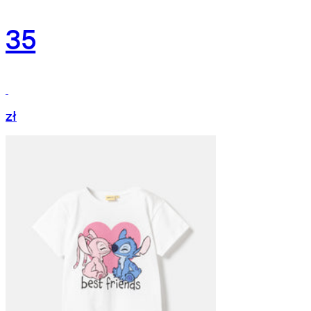
35
zł