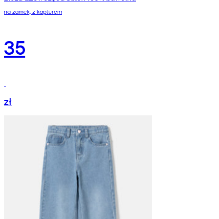
na zamek, z kapturem
35
zł