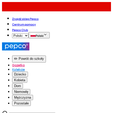
Znajdź sklep Pepco
Centrum pomocy
Pepco Club
Polski
✏️ Powrót do szkoły
Gazetka
Kolekcje
Dziecko
Kobieta
Dom
Niemowlę
Mężczyzna
Pozostałe