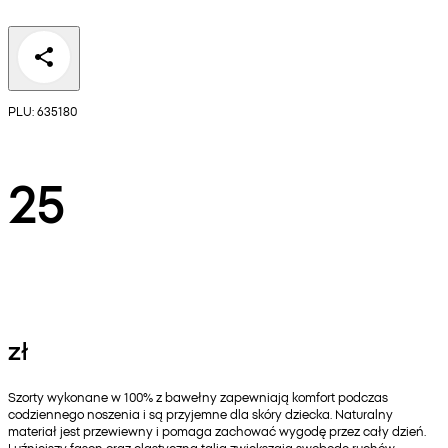
PLU: 635180
25
zł
Szorty wykonane w 100% z bawełny zapewniają komfort podczas
codziennego noszenia i są przyjemne dla skóry dziecka. Naturalny
materiał jest przewiewny i pomaga zachować wygodę przez cały dzień.
Luźniejszy fason oraz elastyczna talia zwiększają swobodę ruchów.