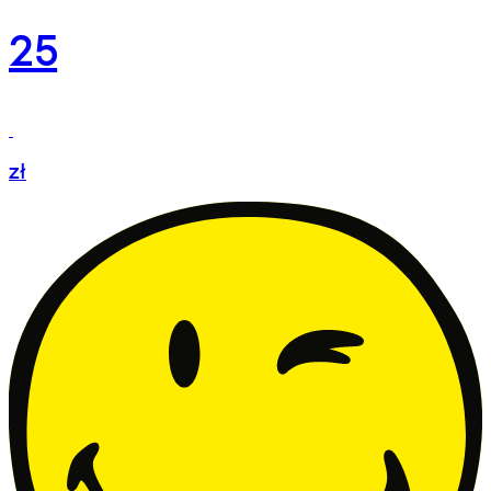
25
zł