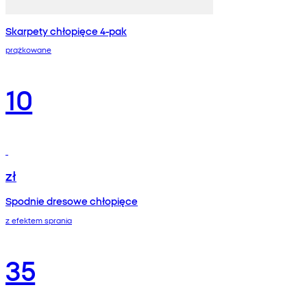
Skarpety chłopięce 4-pak
prążkowane
10
zł
Spodnie dresowe chłopięce
z efektem sprania
35