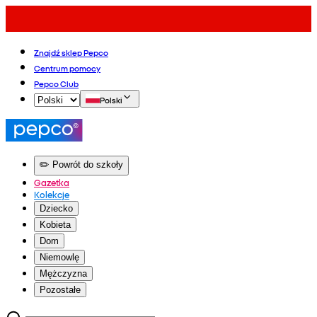
Znajdź sklep Pepco
Centrum pomocy
Pepco Club
Polski
✏️ Powrót do szkoły
Gazetka
Kolekcje
Dziecko
Kobieta
Dom
Niemowlę
Mężczyzna
Pozostałe