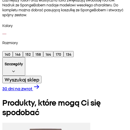
Nadruk ze SpongeBobem nadaje modelowi wesołego charakteru. Do
kompletu można dobrać pasującą koszulkę ze SpongeBobem i stworzyć
spójny zestaw.
Kolory
Rozmiary
140
146
152
158
164
170
134
Szczegóły
Wyszukaj sklep
30 dni na zwrot
Produkty, które mogą Ci się
spodobać