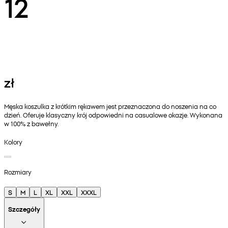
12
zł
Męska koszulka z krótkim rękawem jest przeznaczona do noszenia na co
dzień. Oferuje klasyczny krój odpowiedni na casualowe okazje. Wykonana
w 100% z bawełny.
Kolory
Rozmiary
S
M
L
XL
XXL
XXXL
Szczegóły