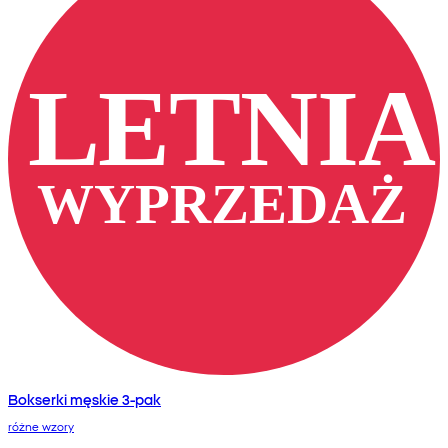
Bokserki męskie 3-pak
różne wzory