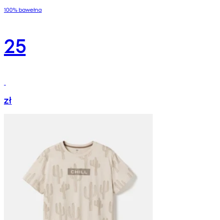
100% bawełna
25
zł