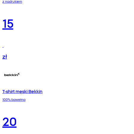
z nadrukiem
15
zł
T-shirt męski Bekkin
100% bawełna
20