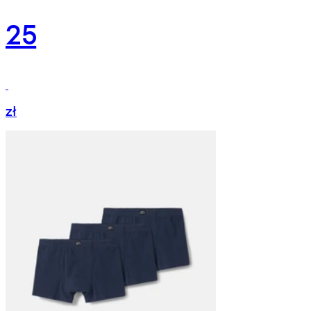
25
zł