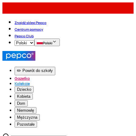
Znajdź sklep Pepco
Centrum pomocy
Pepco Club
Polski
✏️ Powrót do szkoły
Gazetka
Kolekcje
Dziecko
Kobieta
Dom
Niemowlę
Mężczyzna
Pozostałe