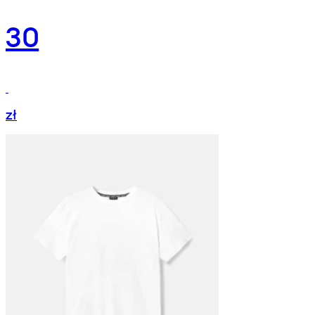
30
zł