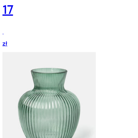
17
zł