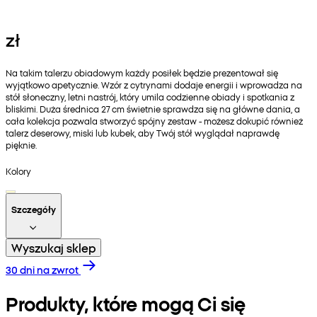
zł
Na takim talerzu obiadowym każdy posiłek będzie prezentował się
wyjątkowo apetycznie. Wzór z cytrynami dodaje energii i wprowadza na
stół słoneczny, letni nastrój, który umila codzienne obiady i spotkania z
bliskimi. Duża średnica 27 cm świetnie sprawdza się na główne dania, a
cała kolekcja pozwala stworzyć spójny zestaw - możesz dokupić również
talerz deserowy, miski lub kubek, aby Twój stół wyglądał naprawdę
pięknie.
Kolory
Szczegóły
Wyszukaj sklep
30 dni na zwrot
Produkty, które mogą Ci się