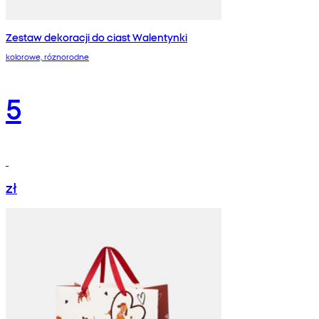
Zestaw dekoracji do ciast Walentynki
kolorowe, róznorodne
5
zł