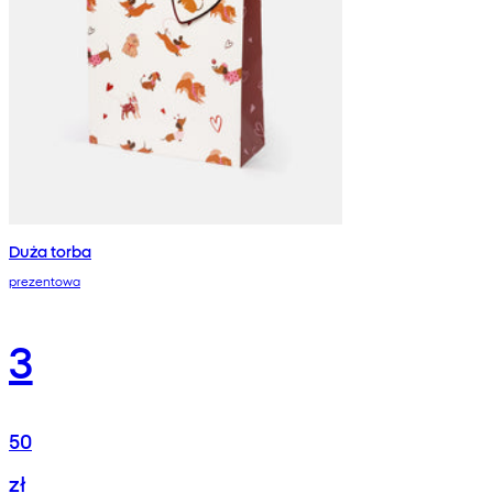
Duża torba
prezentowa
3
50
zł