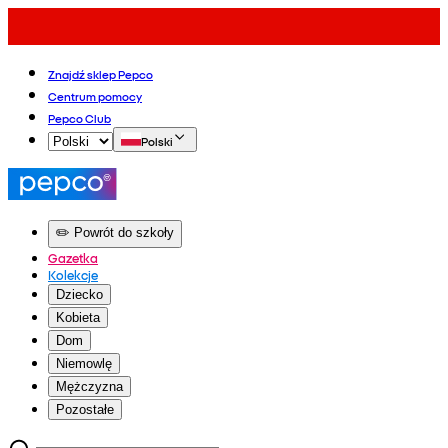
Znajdź sklep Pepco
Centrum pomocy
Pepco Club
Polski
✏️ Powrót do szkoły
Gazetka
Kolekcje
Dziecko
Kobieta
Dom
Niemowlę
Mężczyzna
Pozostałe