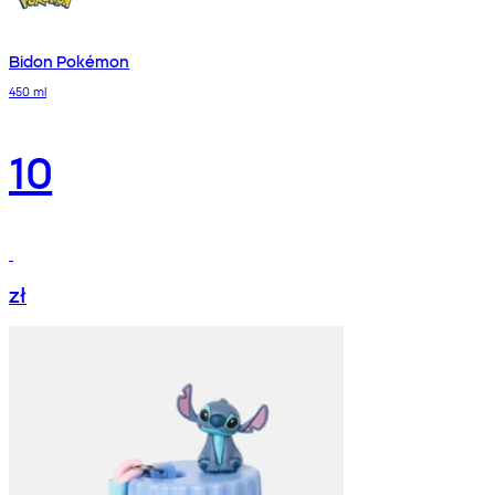
Bidon Pokémon
450 ml
10
zł