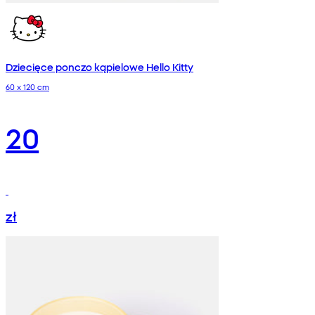
Dziecięce ponczo kąpielowe Hello Kitty
60 x 120 cm
20
zł