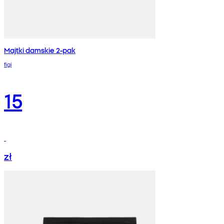
Majtki damskie 2-pak
figi
15
zł