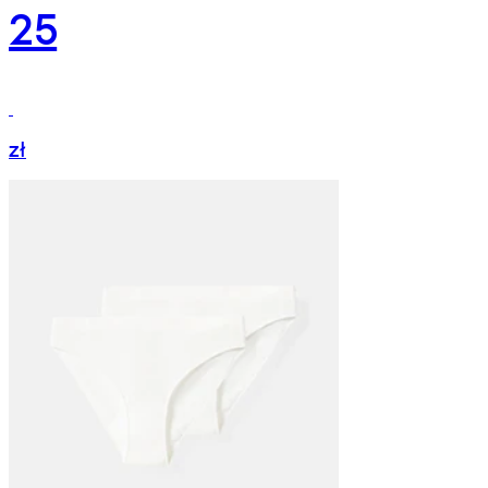
25
zł