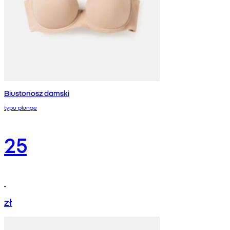
Biustonosz damski
typu plunge
25
zł