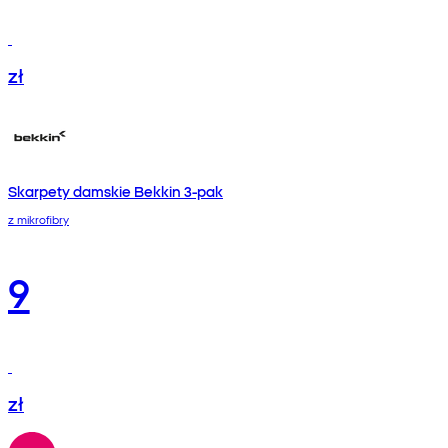
zł
Skarpety damskie Bekkin 3-pak
z mikrofibry
9
zł