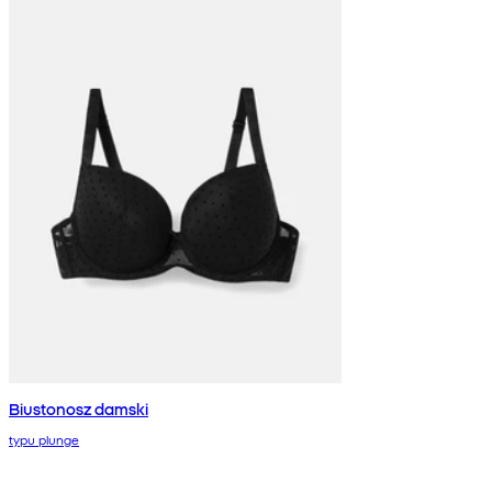
Biustonosz damski
typu plunge