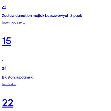
zł
Zestaw damskich majtek bezszwowych 2-pack
fason typu szorty
15
zł
Biustonosz damski
bez fiszbin
22