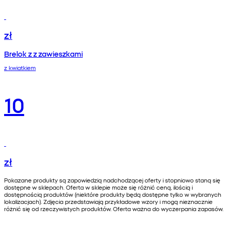
zł
Brelok z z zawieszkami
z kwiatkiem
10
zł
Pokazane produkty są zapowiedzią nadchodzącej oferty i stopniowo staną się
dostępne w sklepach. Oferta w sklepie może się różnić ceną, ilością i
dostępnością produktów (niektóre produkty będą dostępne tylko w wybranych
lokalizacjach). Zdjęcia przedstawiają przykładowe wzory i mogą nieznacznie
różnić się od rzeczywistych produktów. Oferta ważna do wyczerpania zapasów.