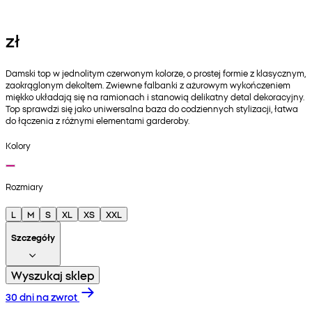
zł
Damski top w jednolitym czerwonym kolorze, o prostej formie z klasycznym,
zaokrąglonym dekoltem. Zwiewne falbanki z ażurowym wykończeniem
miękko układają się na ramionach i stanowią delikatny detal dekoracyjny.
Top sprawdzi się jako uniwersalna baza do codziennych stylizacji, łatwa
do łączenia z różnymi elementami garderoby.
Kolory
Rozmiary
L
M
S
XL
XS
XXL
Szczegóły
Wyszukaj sklep
30 dni na zwrot