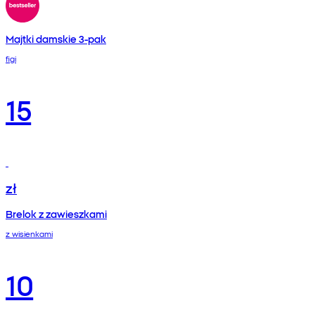
Majtki damskie 3-pak
figi
15
zł
Brelok z zawieszkami
z wisienkami
10