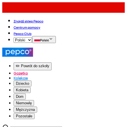
Znajdź sklep Pepco
Centrum pomocy
Pepco Club
Polski
✏️ Powrót do szkoły
Gazetka
Kolekcje
Dziecko
Kobieta
Dom
Niemowlę
Mężczyzna
Pozostałe