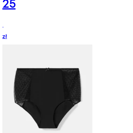
25
zł