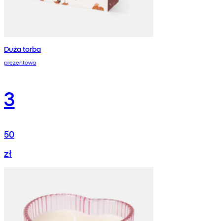
Duża torba
prezentowa
3
50
zł