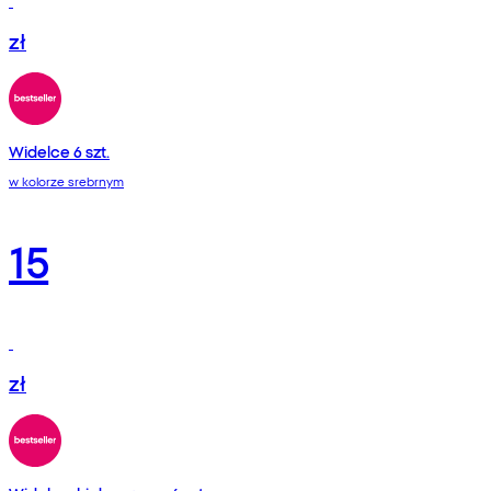
zł
Widelce 6 szt.
w kolorze srebrnym
15
zł