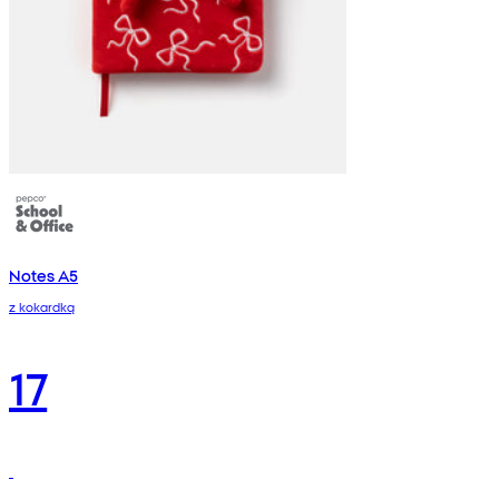
Notes A5
z kokardką
17