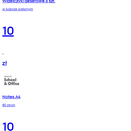
Widelczyki deserowe 6 szt.
w kolorze srebrnym
10
zł
Notes A4
80 stron
10