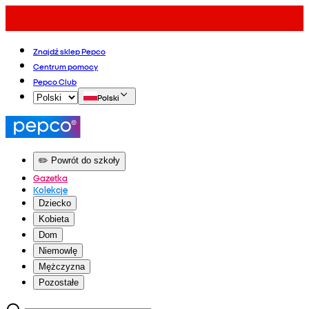
Znajdź sklep Pepco
Centrum pomocy
Pepco Club
Polski
✏️ Powrót do szkoły
Gazetka
Kolekcje
Dziecko
Kobieta
Dom
Niemowlę
Mężczyzna
Pozostałe