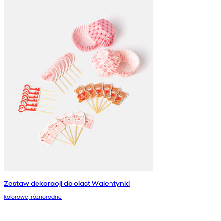
Zestaw dekoracji do ciast Walentynki
kolorowe, róznorodne