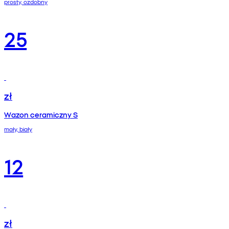
prosty, ozdobny
25
zł
Wazon ceramiczny S
mały, biały
12
zł