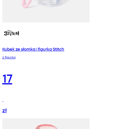
Kubek ze słomką i figurką Stitch
z figurką
17
zł