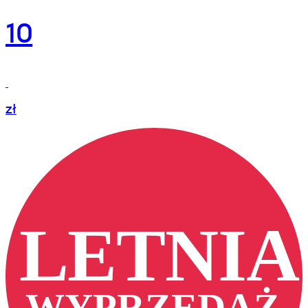
10
zł