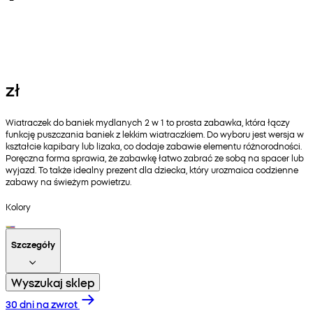
zł
Wiatraczek do baniek mydlanych 2 w 1 to prosta zabawka, która łączy
funkcję puszczania baniek z lekkim wiatraczkiem. Do wyboru jest wersja w
kształcie kapibary lub lizaka, co dodaje zabawie elementu różnorodności.
Poręczna forma sprawia, że zabawkę łatwo zabrać ze sobą na spacer lub
wyjazd. To także idealny prezent dla dziecka, który urozmaica codzienne
zabawy na świeżym powietrzu.
Kolory
Szczegóły
Wyszukaj sklep
30 dni na zwrot