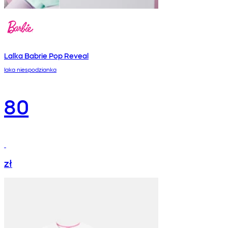
Lalka Babrie Pop Reveal
laka niespodzianka
80
zł