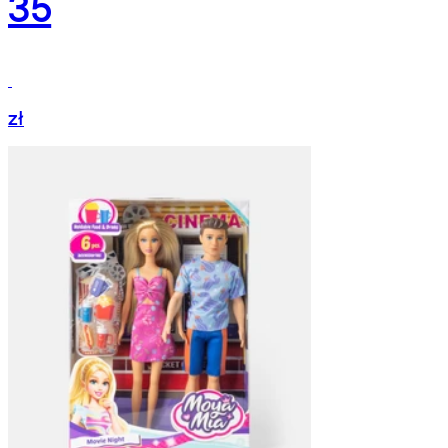
35
zł