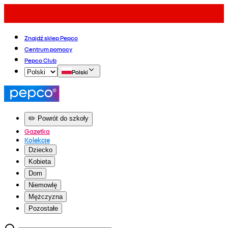
Znajdź sklep Pepco
Centrum pomocy
Pepco Club
Polski
✏️ Powrót do szkoły
Gazetka
Kolekcje
Dziecko
Kobieta
Dom
Niemowlę
Mężczyzna
Pozostałe