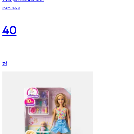
rozm. 32-37
40
zł