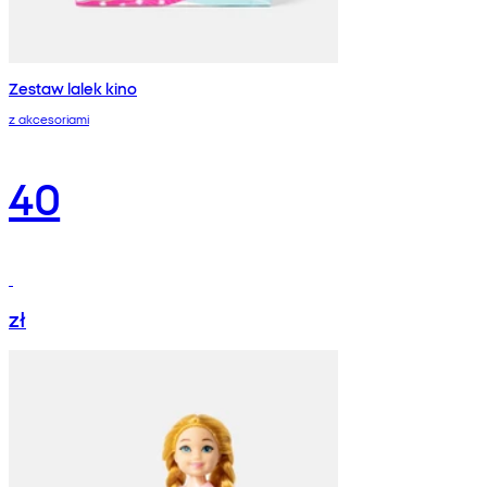
Zestaw lalek kino
z akcesoriami
40
zł