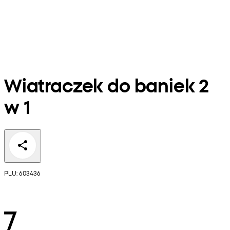
Wiatraczek do baniek 2
w 1
PLU: 603436
7