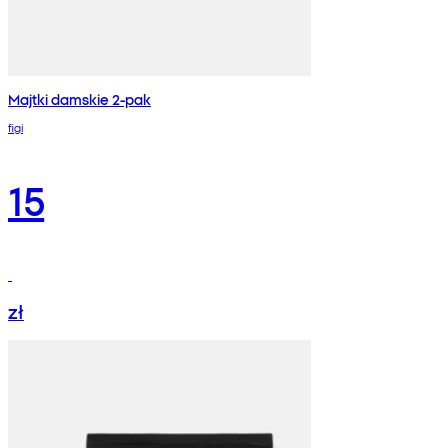
Majtki damskie 2-pak
figi
15
zł