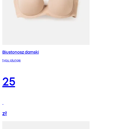
Biustonosz damski
typu plunge
25
zł