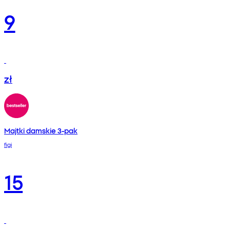
9
zł
Majtki damskie 3-pak
figi
15