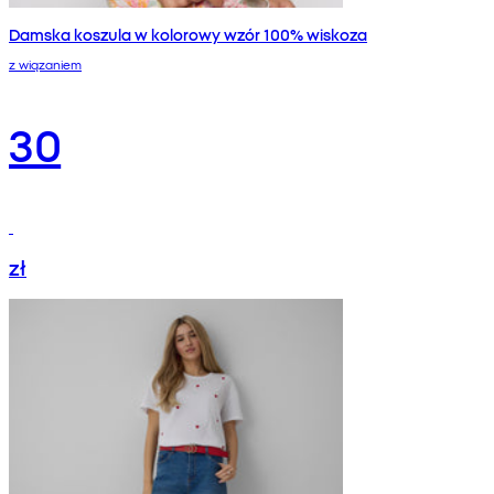
Damska koszula w kolorowy wzór 100% wiskoza
z wiązaniem
30
zł