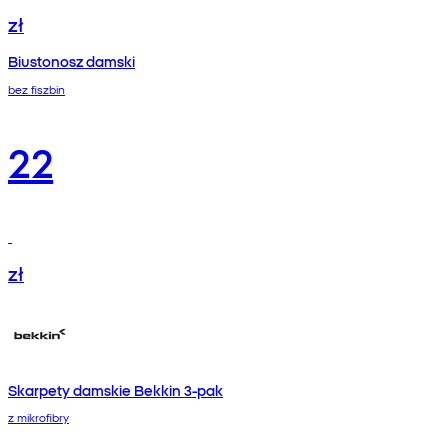
zł
Biustonosz damski
bez fiszbin
22
zł
Skarpety damskie Bekkin 3-pak
z mikrofibry