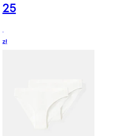
25
zł