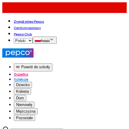
Znajdź sklep Pepco
Centrum pomocy
Pepco Club
Polski
✏️ Powrót do szkoły
Gazetka
Kolekcje
Dziecko
Kobieta
Dom
Niemowlę
Mężczyzna
Pozostałe