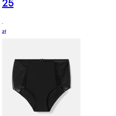
25
zł