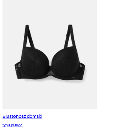
Biustonosz damski
typu plunge