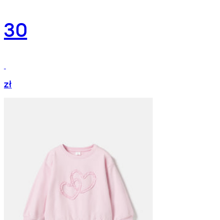
30
zł