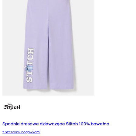
Spodnie dresowe dziewczęce Stitch 100% bawełna
z szerokimi nogawkami