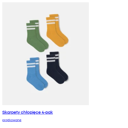
Skarpety chłopięce 4-pak
prążkowane