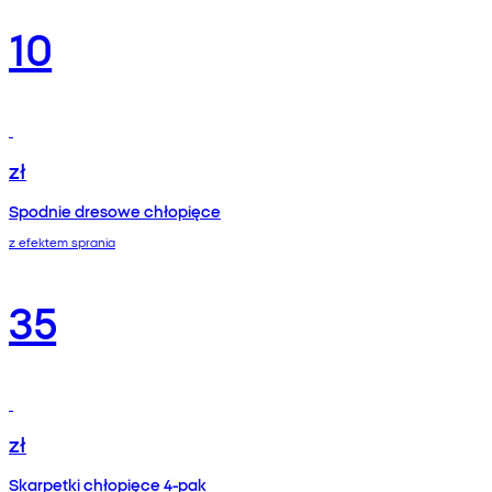
10
zł
Spodnie dresowe chłopięce
z efektem sprania
35
zł
Skarpetki chłopięce 4-pak