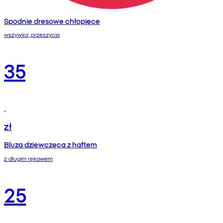
Spodnie dresowe chłopięce
wszywka, przeszycia
35
zł
Bluza dziewczęca z haftem
z długim rękawem
25