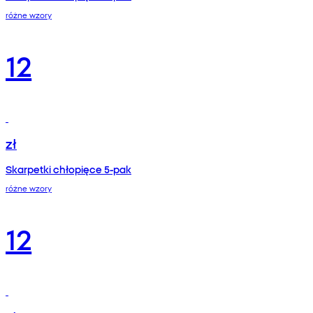
różne wzory
12
zł
Skarpetki chłopięce 5-pak
różne wzory
12