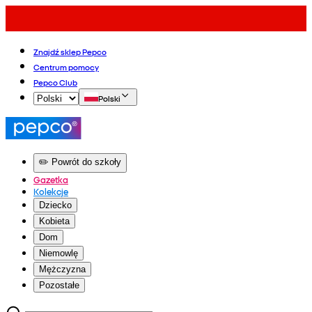
Znajdź sklep Pepco
Centrum pomocy
Pepco Club
Polski
✏️ Powrót do szkoły
Gazetka
Kolekcje
Dziecko
Kobieta
Dom
Niemowlę
Mężczyzna
Pozostałe