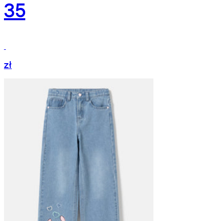
35
zł