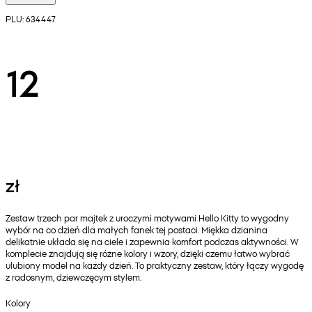
PLU: 634447
12
zł
Zestaw trzech par majtek z uroczymi motywami Hello Kitty to wygodny
wybór na co dzień dla małych fanek tej postaci. Miękka dzianina
delikatnie układa się na ciele i zapewnia komfort podczas aktywności. W
komplecie znajdują się różne kolory i wzory, dzięki czemu łatwo wybrać
ulubiony model na każdy dzień. To praktyczny zestaw, który łączy wygodę
z radosnym, dziewczęcym stylem.
Kolory