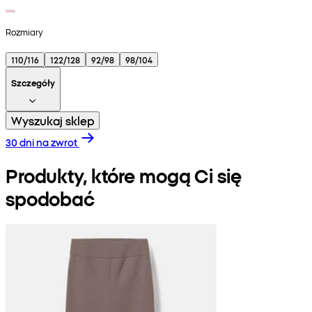
Rozmiary
110/116
122/128
92/98
98/104
Szczegóły
Wyszukaj sklep
30 dni na zwrot
Produkty, które mogą Ci się
spodobać