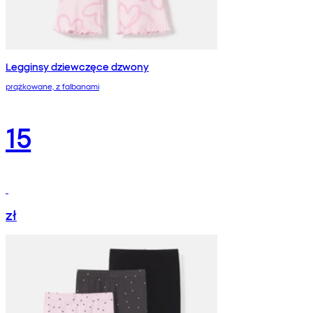
Legginsy dziewczęce dzwony
prążkowane, z falbanami
15
zł