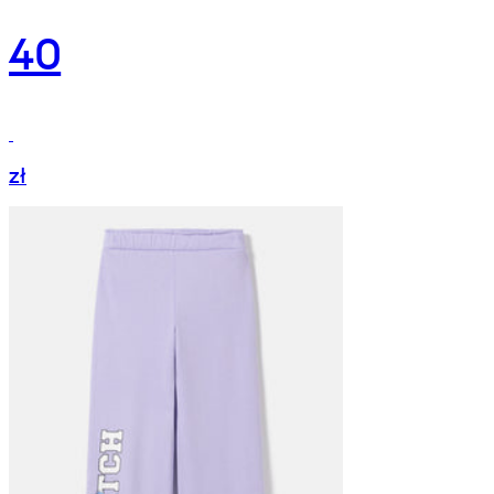
40
zł