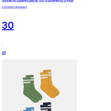
z krótkim rękawem
30
zł