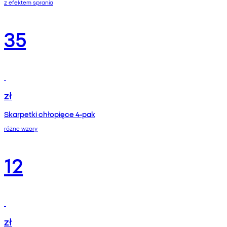
z efektem sprania
35
zł
Skarpetki chłopięce 4-pak
różne wzory
12
zł