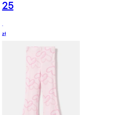
25
zł