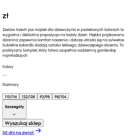
zł
Zestaw trzech par majtek dla dziewczynki w pastelowych kolorach to
wygodna i delikatna propozycja na każdy dzień. Miękka prążkowana
dzianina zapewnia komfort noszenia i dobrze układa się na sylwetce.
Subtelne kokardki dodają całości lekkiego, dziewczęcego akcentu. To
praktyczny komplet, który łatwo uzupełnia codzienną garderobę
najmłodszych.
Kolory
Rozmiary
110/116
122/128
92/98
98/104
Szczegóły
Wyszukaj sklep
30 dni na zwrot