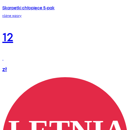
Skarpetki chłopięce 5-pak
różne wzory
12
zł