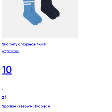
Skarpety chłopięce 4-pak
prążkowane
10
zł
Spodnie dresowe chłopięce