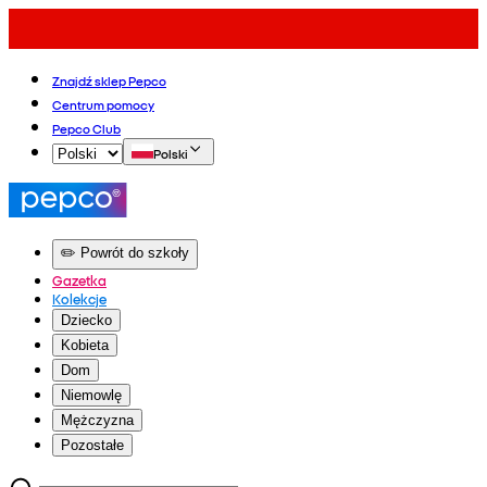
Znajdź sklep Pepco
Centrum pomocy
Pepco Club
Polski
✏️ Powrót do szkoły
Gazetka
Kolekcje
Dziecko
Kobieta
Dom
Niemowlę
Mężczyzna
Pozostałe