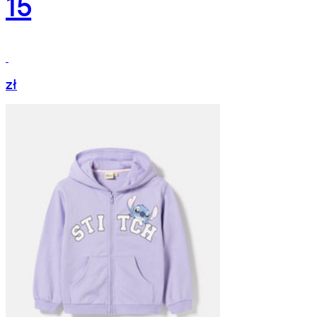
15
zł