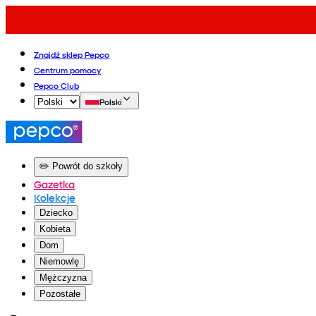
Znajdź sklep Pepco
Centrum pomocy
Pepco Club
Polski
✏️ Powrót do szkoły
Gazetka
Kolekcje
Dziecko
Kobieta
Dom
Niemowlę
Mężczyzna
Pozostałe