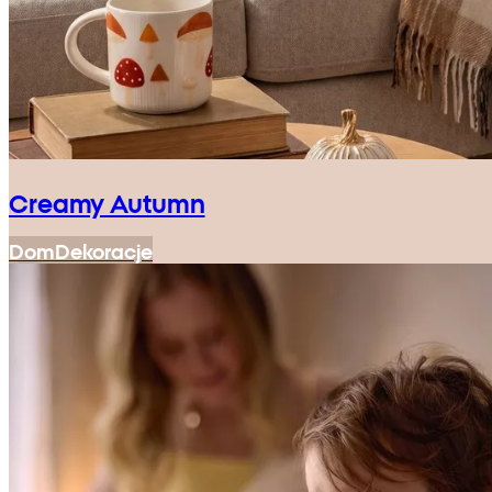
Creamy Autumn
Dom
Dekoracje