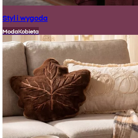
Styl i wygoda
Moda
Kobieta