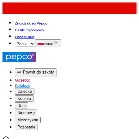
Znajdź sklep Pepco
Centrum pomocy
Pepco Club
Polski
✏️ Powrót do szkoły
Gazetka
Kolekcje
Dziecko
Kobieta
Dom
Niemowlę
Mężczyzna
Pozostałe