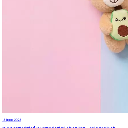
16 lipca 2026
Pierwszy dzień w przedszkolu bez łez – rola małych