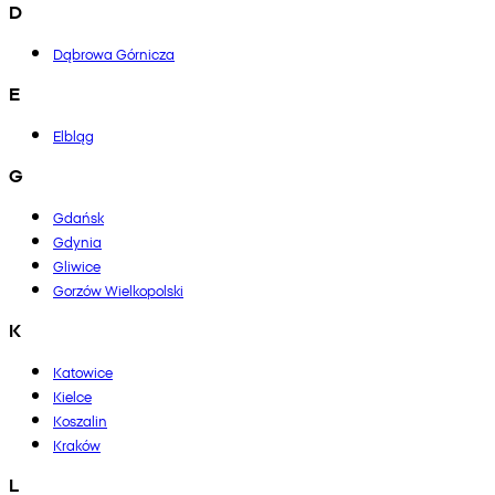
D
Dąbrowa Górnicza
E
Elbląg
G
Gdańsk
Gdynia
Gliwice
Gorzów Wielkopolski
K
Katowice
Kielce
Koszalin
Kraków
L