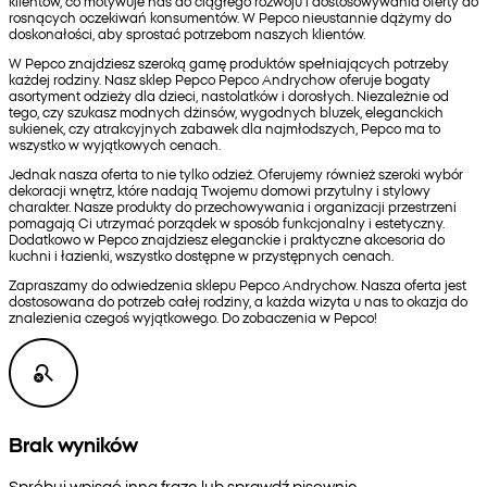
klientów, co motywuje nas do ciągłego rozwoju i dostosowywania oferty do
rosnących oczekiwań konsumentów. W Pepco nieustannie dążymy do
doskonałości, aby sprostać potrzebom naszych klientów.
W Pepco znajdziesz szeroką gamę produktów spełniających potrzeby
każdej rodziny. Nasz sklep Pepco Pepco Andrychow oferuje bogaty
asortyment odzieży dla dzieci, nastolatków i dorosłych. Niezależnie od
tego, czy szukasz modnych dżinsów, wygodnych bluzek, eleganckich
sukienek, czy atrakcyjnych zabawek dla najmłodszych, Pepco ma to
wszystko w wyjątkowych cenach.
Jednak nasza oferta to nie tylko odzież. Oferujemy również szeroki wybór
dekoracji wnętrz, które nadają Twojemu domowi przytulny i stylowy
charakter. Nasze produkty do przechowywania i organizacji przestrzeni
pomagają Ci utrzymać porządek w sposób funkcjonalny i estetyczny.
Dodatkowo w Pepco znajdziesz eleganckie i praktyczne akcesoria do
kuchni i łazienki, wszystko dostępne w przystępnych cenach.
Zapraszamy do odwiedzenia sklepu Pepco Andrychow. Nasza oferta jest
dostosowana do potrzeb całej rodziny, a każda wizyta u nas to okazja do
znalezienia czegoś wyjątkowego. Do zobaczenia w Pepco!
Brak wyników
Spróbuj wpisać inną frazę lub sprawdź pisownię