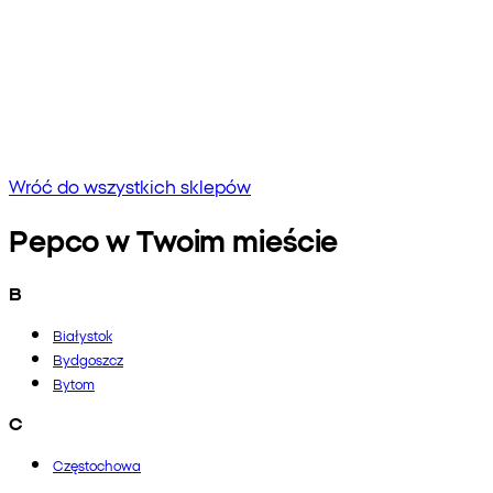
Brak wyników
Spróbuj wpisać inną frazę lub sprawdź pisownię
Wróć do wszystkich sklepów
Pepco w Twoim mieście
B
Białystok
Bydgoszcz
Bytom
C
Częstochowa