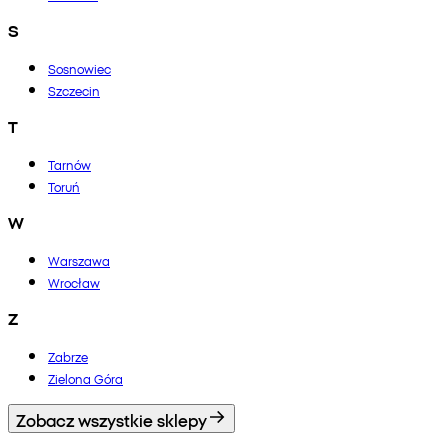
S
Sosnowiec
Szczecin
T
Tarnów
Toruń
W
Warszawa
Wrocław
Z
Zabrze
Zielona Góra
Zobacz wszystkie sklepy