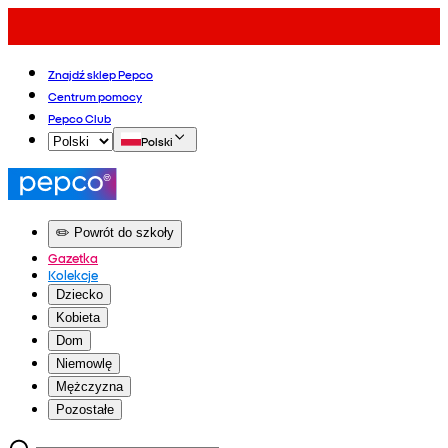
Znajdź sklep Pepco
Centrum pomocy
Pepco Club
Polski
✏️ Powrót do szkoły
Gazetka
Kolekcje
Dziecko
Kobieta
Dom
Niemowlę
Mężczyzna
Pozostałe