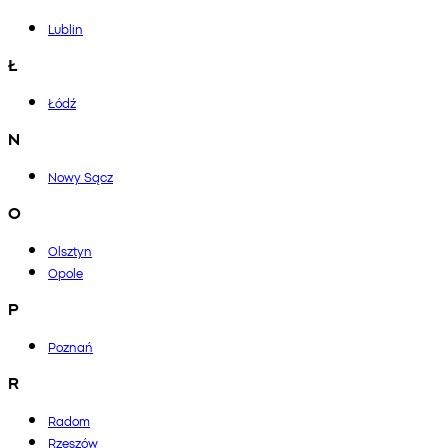
Lublin
Ł
Łódź
N
Nowy Sącz
O
Olsztyn
Opole
P
Poznań
R
Radom
Rzeszów