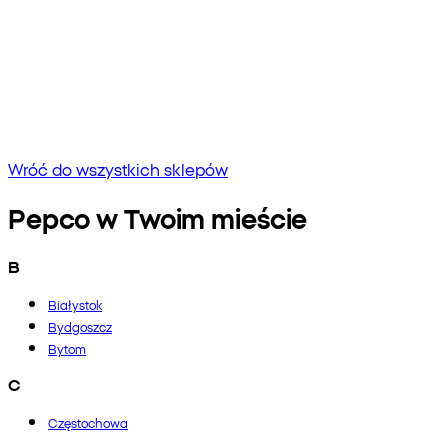
Brak wyników
Spróbuj wpisać inną frazę lub sprawdź pisownię
Wróć do wszystkich sklepów
Pepco w Twoim mieście
B
Białystok
Bydgoszcz
Bytom
C
Częstochowa