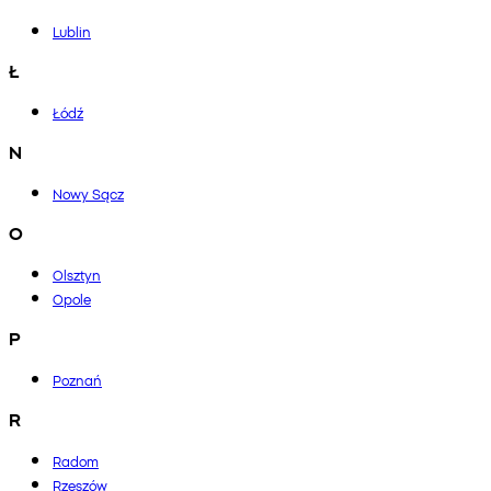
Lublin
Ł
Łódź
N
Nowy Sącz
O
Olsztyn
Opole
P
Poznań
R
Radom
Rzeszów