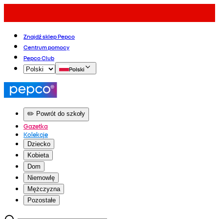
Znajdź sklep Pepco
Centrum pomocy
Pepco Club
Polski
✏️ Powrót do szkoły
Gazetka
Kolekcje
Dziecko
Kobieta
Dom
Niemowlę
Mężczyzna
Pozostałe