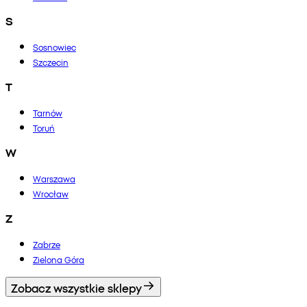
S
Sosnowiec
Szczecin
T
Tarnów
Toruń
W
Warszawa
Wrocław
Z
Zabrze
Zielona Góra
Zobacz wszystkie sklepy