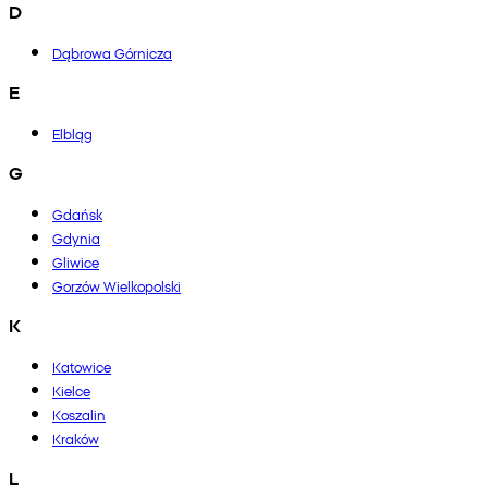
D
Dąbrowa Górnicza
E
Elbląg
G
Gdańsk
Gdynia
Gliwice
Gorzów Wielkopolski
K
Katowice
Kielce
Koszalin
Kraków
L