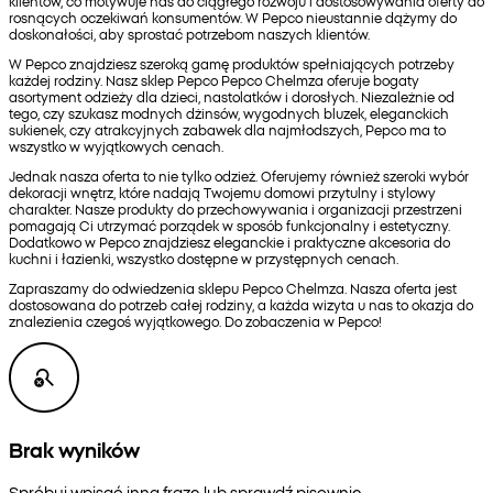
klientów, co motywuje nas do ciągłego rozwoju i dostosowywania oferty do
rosnących oczekiwań konsumentów. W Pepco nieustannie dążymy do
doskonałości, aby sprostać potrzebom naszych klientów.
W Pepco znajdziesz szeroką gamę produktów spełniających potrzeby
każdej rodziny. Nasz sklep Pepco Pepco Chelmza oferuje bogaty
asortyment odzieży dla dzieci, nastolatków i dorosłych. Niezależnie od
tego, czy szukasz modnych dżinsów, wygodnych bluzek, eleganckich
sukienek, czy atrakcyjnych zabawek dla najmłodszych, Pepco ma to
wszystko w wyjątkowych cenach.
Jednak nasza oferta to nie tylko odzież. Oferujemy również szeroki wybór
dekoracji wnętrz, które nadają Twojemu domowi przytulny i stylowy
charakter. Nasze produkty do przechowywania i organizacji przestrzeni
pomagają Ci utrzymać porządek w sposób funkcjonalny i estetyczny.
Dodatkowo w Pepco znajdziesz eleganckie i praktyczne akcesoria do
kuchni i łazienki, wszystko dostępne w przystępnych cenach.
Zapraszamy do odwiedzenia sklepu Pepco Chelmza. Nasza oferta jest
dostosowana do potrzeb całej rodziny, a każda wizyta u nas to okazja do
znalezienia czegoś wyjątkowego. Do zobaczenia w Pepco!
Brak wyników
Spróbuj wpisać inną frazę lub sprawdź pisownię