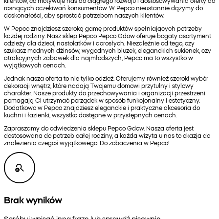
klientów, co motywuje nas do ciągłego rozwoju i dostosowywania oferty do
rosnących oczekiwań konsumentów. W Pepco nieustannie dążymy do
doskonałości, aby sprostać potrzebom naszych klientów.
W Pepco znajdziesz szeroką gamę produktów spełniających potrzeby
każdej rodziny. Nasz sklep Pepco Pepco Gdow oferuje bogaty asortyment
odzieży dla dzieci, nastolatków i dorosłych. Niezależnie od tego, czy
szukasz modnych dżinsów, wygodnych bluzek, eleganckich sukienek, czy
atrakcyjnych zabawek dla najmłodszych, Pepco ma to wszystko w
wyjątkowych cenach.
Jednak nasza oferta to nie tylko odzież. Oferujemy również szeroki wybór
dekoracji wnętrz, które nadają Twojemu domowi przytulny i stylowy
charakter. Nasze produkty do przechowywania i organizacji przestrzeni
pomagają Ci utrzymać porządek w sposób funkcjonalny i estetyczny.
Dodatkowo w Pepco znajdziesz eleganckie i praktyczne akcesoria do
kuchni i łazienki, wszystko dostępne w przystępnych cenach.
Zapraszamy do odwiedzenia sklepu Pepco Gdow. Nasza oferta jest
dostosowana do potrzeb całej rodziny, a każda wizyta u nas to okazja do
znalezienia czegoś wyjątkowego. Do zobaczenia w Pepco!
Brak wyników
Spróbuj wpisać inną frazę lub sprawdź pisownię