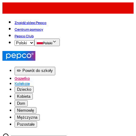
Znajdź sklep Pepco
Centrum pomocy
Pepco Club
Polski
✏️ Powrót do szkoły
Gazetka
Kolekcje
Dziecko
Kobieta
Dom
Niemowlę
Mężczyzna
Pozostałe