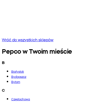
Brak wyników
Spróbuj wpisać inną frazę lub sprawdź pisownię
Wróć do wszystkich sklepów
Pepco w Twoim mieście
B
Białystok
Bydgoszcz
Bytom
C
Częstochowa