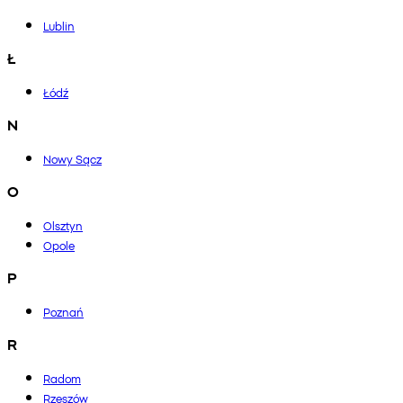
Lublin
Ł
Łódź
N
Nowy Sącz
O
Olsztyn
Opole
P
Poznań
R
Radom
Rzeszów