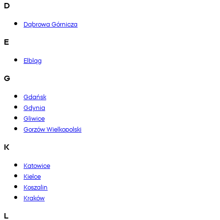
D
Dąbrowa Górnicza
E
Elbląg
G
Gdańsk
Gdynia
Gliwice
Gorzów Wielkopolski
K
Katowice
Kielce
Koszalin
Kraków
L