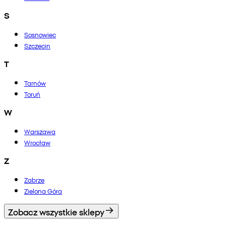
S
Sosnowiec
Szczecin
T
Tarnów
Toruń
W
Warszawa
Wrocław
Z
Zabrze
Zielona Góra
Zobacz wszystkie sklepy